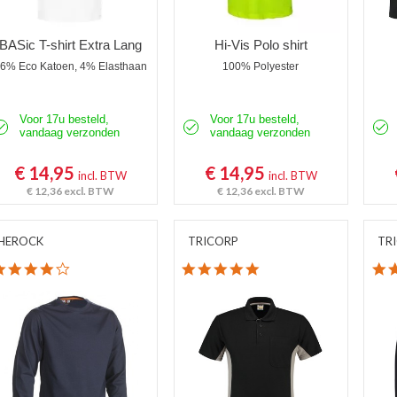
BASic T-shirt Extra Lang
Hi-Vis Polo shirt
6% Eco Katoen, 4% Elasthaan
100% Polyester
Voor 17u besteld,
Voor 17u besteld,
vandaag verzonden
vandaag verzonden
€ 14,95
€ 14,95
incl. BTW
incl. BTW
€ 12,36
excl. BTW
€ 12,36
excl. BTW
HEROCK
TRICORP
TR
4.0 star rating
5.0 star rating