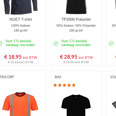
NOET T-shirt
TP2000 Poloshirt
100% Katoen
50% Katoen, 50% Polyester
50
190 gr./m²
180 gr./m²
Voor 17u besteld,
Voor 17u besteld,
vandaag verzonden
vandaag verzonden
€ 18,95
€ 28,95
incl. BTW
incl. BTW
€ 15,66
excl. BTW
€ 23,93
excl. BTW
TRICORP
BAS
SO
4.8 star rating