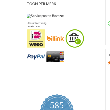
TOON PER MERK
U kunt hier veilig
betalen met
585