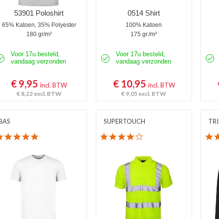
53901 Poloshirt
0514 Shirt
65% Katoen, 35% Polyester
100% Katoen
180 gr/m²
175 gr./m²
Voor 17u besteld,
Voor 17u besteld,
vandaag verzonden
vandaag verzonden
€ 9,95
€ 10,95
incl. BTW
incl. BTW
€ 8,22
excl. BTW
€ 9,05
excl. BTW
BAS
SUPERTOUCH
TR
5.0 star rating
4.0 star rating