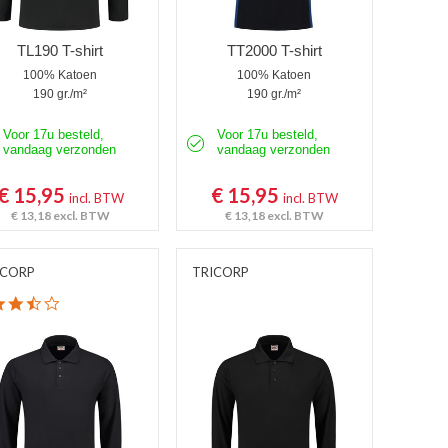
TL190 T-shirt
TT2000 T-shirt
100% Katoen
100% Katoen
190 gr./m²
190 gr./m²
Voor 17u besteld,
Voor 17u besteld,
vandaag verzonden
vandaag verzonden
€ 15,95
€ 15,95
incl. BTW
incl. BTW
€ 13,18
excl. BTW
€ 13,18
excl. BTW
ICORP
TRICORP
3.6 star rating