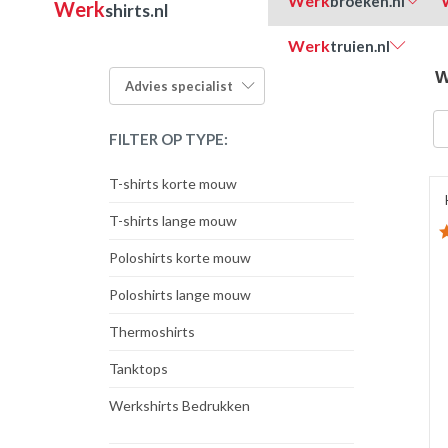
Werk
broeken.nl
Werk
shirts.nl
Werk
truien.nl
W
Advies
specialist
FILTER OP TYPE:
T-shirts korte mouw
T-shirts lange mouw
Poloshirts korte mouw
Poloshirts lange mouw
Thermoshirts
Tanktops
Werkshirts Bedrukken