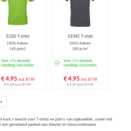
E150 T-shirt
01942 T-shirt
100% Katoen
100% Katoen
145 gr/m2
185 gr./m²
Voor 17u besteld,
Voor 17u besteld,
vandaag verzonden
vandaag verzonden
€ 4,95
€ 4,95
incl. BTW
incl. BTW
€ 4,09
excl. BTW
€ 4,09
excl. BTW
4
nl kunt u terecht voor T-shirts en polo’s van topkwaliteit, zowel met
 een gevarieerd aanbod aan kleuren en kleurcombinaties.