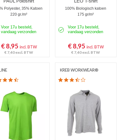
PAUL Poloshirt
LEO T-shirt
% Polyester, 35% Katoen
100% Biologisch katoen
220 gr./m²
175 gr/m²
Voor 17u besteld,
Voor 17u besteld,
vandaag verzonden
vandaag verzonden
€ 8,95
€ 8,95
incl. BTW
incl. BTW
€ 7,40
excl. BTW
€ 7,40
excl. BTW
LINE
KREB WORKWEAR®
4.4 star rating
3.7 star rating