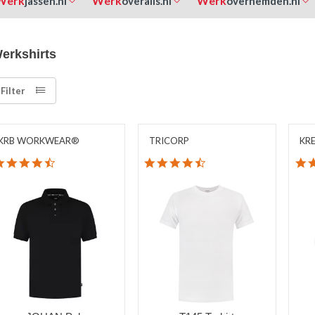
Werk
Werk
Werk
jassen.nl
overalls.nl
overhemden.nl
erkshirts
Filter
KRB WORKWEAR®
TRICORP
KR
4.7 star rating
4.3 star rating