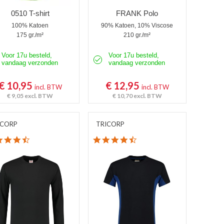
0510 T-shirt
FRANK Polo
100% Katoen
90% Katoen, 10% Viscose
175 gr./m²
210 gr./m²
Voor 17u besteld,
Voor 17u besteld,
vandaag verzonden
vandaag verzonden
€ 10,95
€ 12,95
incl. BTW
incl. BTW
€ 9,05
excl. BTW
€ 10,70
excl. BTW
ICORP
TRICORP
4.5 star rating
4.6 star rating