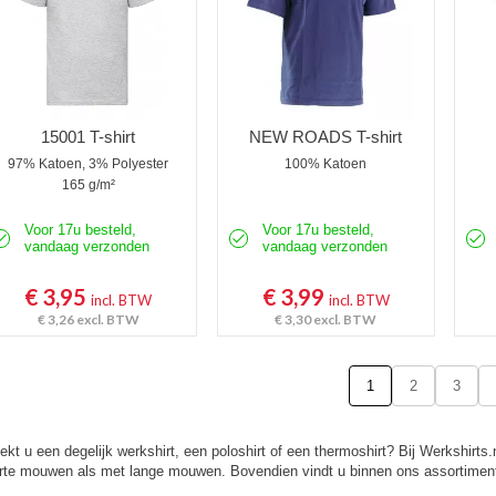
15001 T-shirt
NEW ROADS T-shirt
97% Katoen, 3% Polyester
100% Katoen
165 g/m²
Voor 17u besteld,
Voor 17u besteld,
vandaag verzonden
vandaag verzonden
€ 3,95
€ 3,99
incl. BTW
incl. BTW
€ 3,26
excl. BTW
€ 3,30
excl. BTW
1
2
3
ekt u een degelijk werkshirt, een poloshirt of een thermoshirt? Bij Werkshirts.
rte mouwen als met lange mouwen. Bovendien vindt u binnen ons assortiment