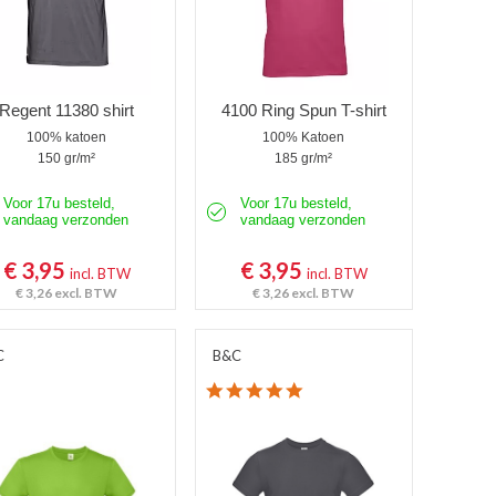
Regent 11380 shirt
4100 Ring Spun T-shirt
100% katoen
100% Katoen
150 gr/m²
185 gr/m²
Voor 17u besteld,
Voor 17u besteld,
vandaag verzonden
vandaag verzonden
€ 3,95
€ 3,95
incl. BTW
incl. BTW
€ 3,26
excl. BTW
€ 3,26
excl. BTW
C
B&C
4.8 star rating