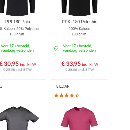
PPL180 Polo
PPKL180 Poloshirt
% Katoen, 50% Polyester
100% Katoen
180 gr./m²
180 gr./m²
Voor 17u besteld,
Voor 17u besteld,
vandaag verzonden
vandaag verzonden
€ 30,95
€ 33,95
incl. BTW
incl. BTW
€ 25,58
excl. BTW
€ 28,06
excl. BTW
LS
GILDAN
4.7 star rating