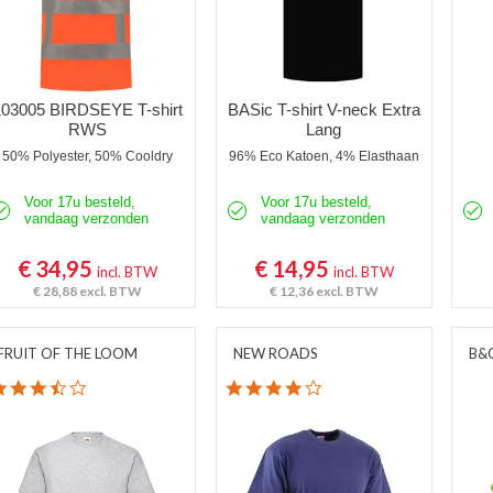
103005 BIRDSEYE T-shirt
BASic T-shirt V-neck Extra
RWS
Lang
50% Polyester, 50% Cooldry
96% Eco Katoen, 4% Elasthaan
Voor 17u besteld,
Voor 17u besteld,
vandaag verzonden
vandaag verzonden
€ 34,95
€ 14,95
incl. BTW
incl. BTW
€ 28,88
excl. BTW
€ 12,36
excl. BTW
FRUIT OF THE LOOM
NEW ROADS
B&
3.7 star rating
4.0 star rating