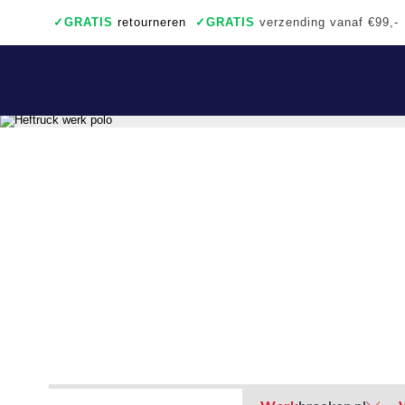
✓
GRATIS
retourneren
✓
GRATIS
verzending vanaf €99,-
✓
Ook een échte winkel
✓
Achteraf betalen