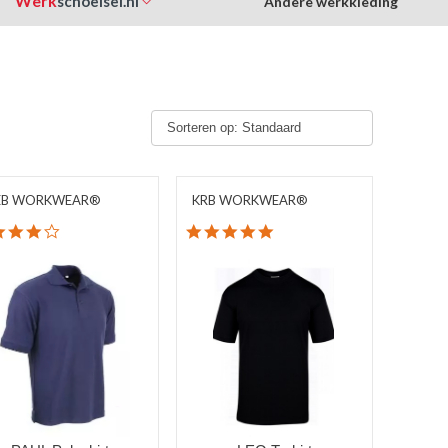
Werk
schoeisel.nl
Andere werkkleding
Sorteren op: Standaard
EB WORKWEAR®
KRB WORKWEAR®
4.1 star rating
5.0 star rating