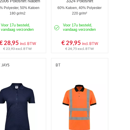
2006 Poloshirt Naden
3324 Poloshirt
% Polyester, 50% Katoen
60% Katoen, 40% Polyester
180 gr/m2
220 gr/m²
Voor 17u besteld,
Voor 17u besteld,
vandaag verzonden
vandaag verzonden
€ 28,95
€ 29,95
incl. BTW
incl. BTW
€ 23,93
excl. BTW
€ 24,75
excl. BTW
 JAYS
BT