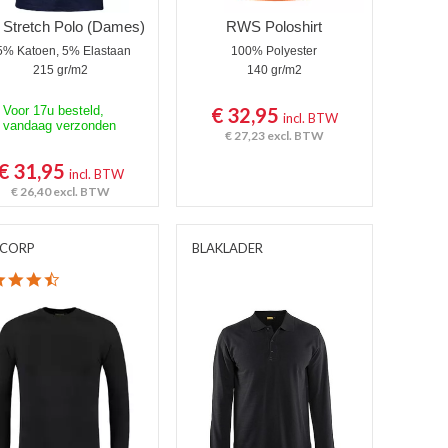
 Stretch Polo (Dames)
RWS Poloshirt
5% Katoen, 5% Elastaan
100% Polyester
215 gr/m2
140 gr/m2
Voor 17u besteld,
€ 32,95
incl. BTW
vandaag verzonden
€ 27,23
excl. BTW
€ 31,95
incl. BTW
€ 26,40
excl. BTW
ICORP
BLAKLADER
4.3 star rating