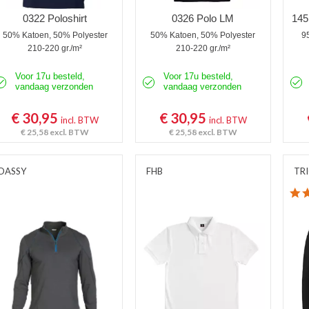
0322 Poloshirt
0326 Polo LM
145
50% Katoen, 50% Polyester
50% Katoen, 50% Polyester
9
210-220 gr./m²
210-220 gr./m²
Voor 17u besteld,
Voor 17u besteld,
vandaag verzonden
vandaag verzonden
€ 30,95
€ 30,95
incl. BTW
incl. BTW
€ 25,58
excl. BTW
€ 25,58
excl. BTW
DASSY
FHB
TR