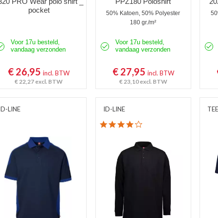
320 PRO Wear polo shirt _
PPZ180 Poloshirt
20
pocket
50% Katoen, 50% Polyester
50
180 gr./m²
Voor 17u besteld,
Voor 17u besteld,
vandaag verzonden
vandaag verzonden
€ 26,95
€ 27,95
incl. BTW
incl. BTW
€ 22,27
excl. BTW
€ 23,10
excl. BTW
ID-LINE
ID-LINE
TEE
4.0 star rating