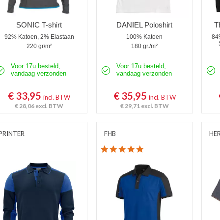
SONIC T-shirt
DANIEL Poloshirt
T
92% Katoen, 2% Elastaan
100% Katoen
84
220 gr/m²
180 gr./m²
Voor 17u besteld,
Voor 17u besteld,
vandaag verzonden
vandaag verzonden
€ 33,95
€ 35,95
incl. BTW
incl. BTW
€ 28,06
excl. BTW
€ 29,71
excl. BTW
PRINTER
FHB
HE
5.0 star rating