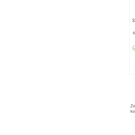
3
6
Zo
ko