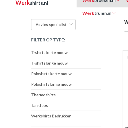
Werk
broeken.nl
Werk
shirts.nl
Werk
truien.nl
W
Advies
specialist
FILTER OP TYPE:
T-shirts korte mouw
T-shirts lange mouw
Poloshirts korte mouw
Poloshirts lange mouw
Thermoshirts
Tanktops
Werkshirts Bedrukken