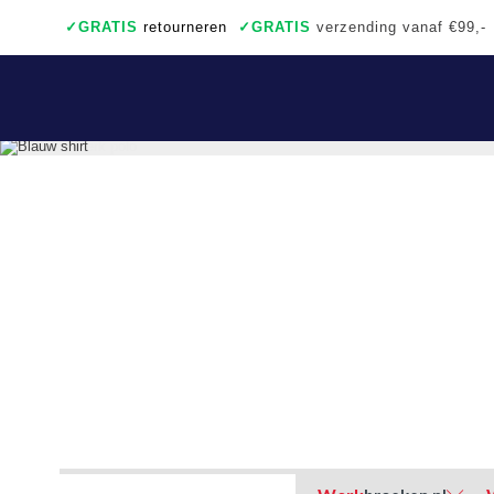
✓
GRATIS
retourneren
✓
GRATIS
verzending vanaf €99,-
✓
Ook een échte winkel
✓
Achteraf betalen