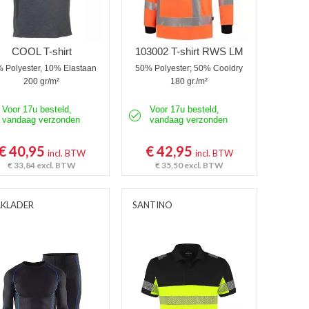
COOL T-shirt
103002 T-shirt RWS LM
 Polyester, 10% Elastaan
50% Polyester; 50% Cooldry
200 gr/m²
180 gr./m²
Voor 17u besteld,
Voor 17u besteld,
vandaag verzonden
vandaag verzonden
€ 40,95
€ 42,95
incl. BTW
incl. BTW
€ 33,84
excl. BTW
€ 35,50
excl. BTW
AKLADER
SANTINO