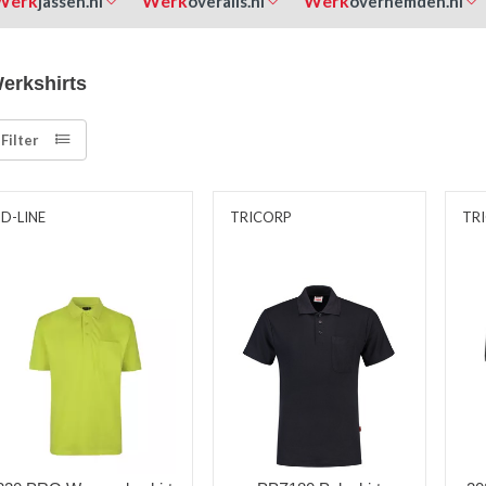
Werk
Werk
Werk
jassen.nl
overalls.nl
overhemden.nl
erkshirts
Filter
ID-LINE
TRICORP
TR