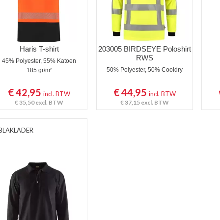
Haris T-shirt
203005 BIRDSEYE Poloshirt
RWS
45% Polyester, 55% Katoen
50% Polyester, 50% Cooldry
185 gr/m²
€ 42,95
€ 44,95
incl. BTW
incl. BTW
€ 35,50
excl. BTW
€ 37,15
excl. BTW
BLAKLADER