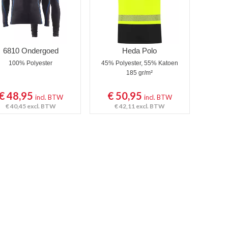
6810 Ondergoed
Heda Polo
100% Polyester
45% Polyester, 55% Katoen
185 gr/m²
€ 48,95
€ 50,95
incl. BTW
incl. BTW
€ 40,45
excl. BTW
€ 42,11
excl. BTW