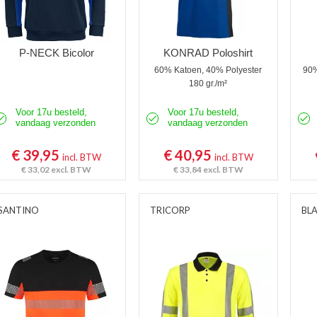
P-NECK Bicolor
KONRAD Poloshirt
60% Katoen, 40% Polyester
90%
180 gr./m²
Voor 17u besteld,
Voor 17u besteld,
vandaag verzonden
vandaag verzonden
€ 39,95
€ 40,95
incl. BTW
incl. BTW
€ 33,02
excl. BTW
€ 33,84
excl. BTW
SANTINO
TRICORP
BL