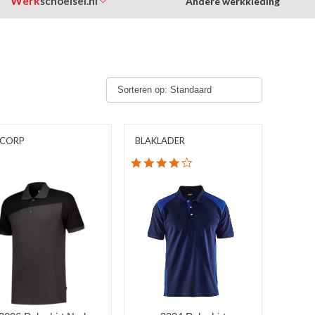
Werk
schoeisel.nl
Andere werkkleding
Sorteren op: Standaard
ICORP
BLAKLADER
4.2 star rating