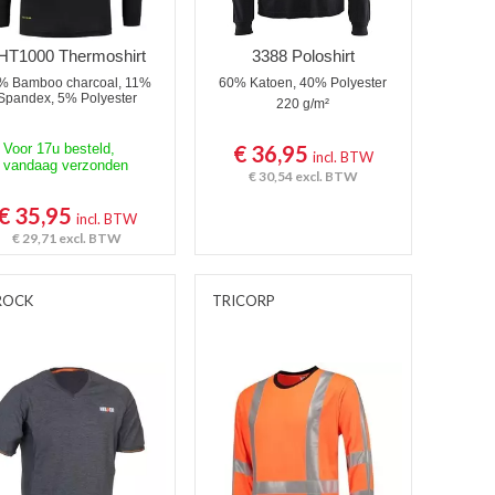
HT1000 Thermoshirt
3388 Poloshirt
% Bamboo charcoal, 11%
60% Katoen, 40% Polyester
Spandex, 5% Polyester
220 g/m²
Voor 17u besteld,
€ 36,95
incl. BTW
vandaag verzonden
€ 30,54
excl. BTW
€ 35,95
incl. BTW
€ 29,71
excl. BTW
ROCK
TRICORP