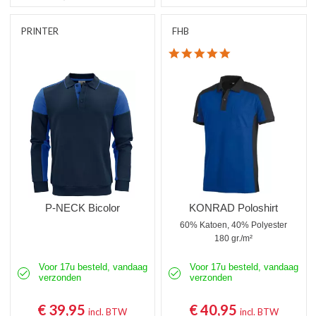
PRINTER
FHB
5.0 star rating
P-NECK Bicolor
KONRAD Poloshirt
60% Katoen, 40% Polyester
180 gr./m²
Voor 17u besteld, vandaag
Voor 17u besteld, vandaag
verzonden
verzonden
€ 39,95
€ 40,95
incl. BTW
incl. BTW