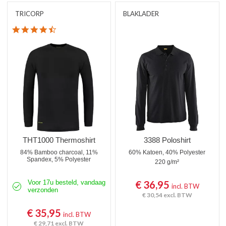
TRICORP
BLAKLADER
4.3 star rating
THT1000 Thermoshirt
3388 Poloshirt
84% Bamboo charcoal, 11%
60% Katoen, 40% Polyester
Spandex, 5% Polyester
220 g/m²
Voor 17u besteld, vandaag
€ 36,95
incl. BTW
verzonden
€ 30,54
excl. BTW
€ 35,95
incl. BTW
€ 29,71
excl. BTW