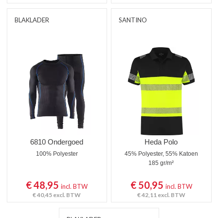
BLAKLADER
SANTINO
6810 Ondergoed
Heda Polo
100% Polyester
45% Polyester, 55% Katoen
185 gr/m²
€ 48,95
€ 50,95
incl. BTW
incl. BTW
€ 40,45
excl. BTW
€ 42,11
excl. BTW