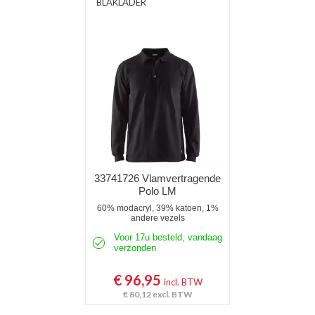
BLAKLADER
33741726 Vlamvertragende
Polo LM
60% modacryl, 39% katoen, 1%
andere vezels
Voor 17u besteld, vandaag
verzonden
€ 96,95
incl. BTW
€ 80,12
excl. BTW