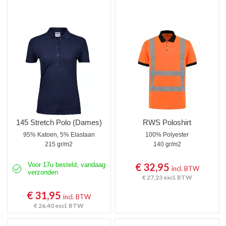
145 Stretch Polo (Dames)
RWS Poloshirt
95% Katoen, 5% Elastaan
100% Polyester
215 gr/m2
140 gr/m2
Voor 17u besteld, vandaag
€ 32,95
incl. BTW
verzonden
€ 27,23
excl. BTW
€ 31,95
incl. BTW
€ 26,40
excl. BTW