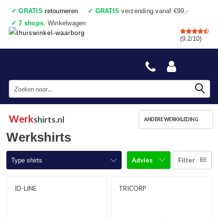
✓
GRATIS
retourneren
✓
GRATIS
verzending vanaf €99,-
✓
7 shops
, Winkelwagen
✓
Voor 17:00 uur besteld, vandaag verzonden
(9.2/10)
✓
Achteraf betalen
✓
Ook een échte winkel
Werk
shirts.nl
ANDERE WERKKLEDING
Werkshirts
Advies
Filter
Type shirts
T-shirts korte mouw
ID-LINE
TRICORP
T-shirts lange mouw