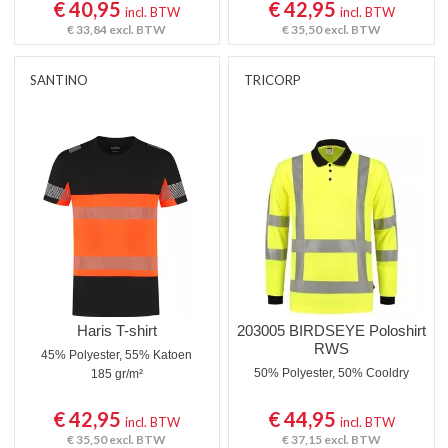
€ 40,95
€ 42,95
incl. BTW
incl. BTW
€ 33,84
excl. BTW
€ 35,50
excl. BTW
SANTINO
TRICORP
Haris T-shirt
203005 BIRDSEYE Poloshirt
RWS
45% Polyester, 55% Katoen
50% Polyester, 50% Cooldry
185 gr/m²
€ 42,95
€ 44,95
incl. BTW
incl. BTW
€ 35,50
excl. BTW
€ 37,15
excl. BTW