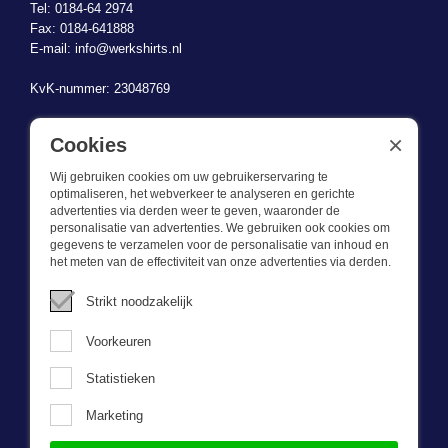
Tel: 0184-64 2974
Fax: 0184-641888
E-mail:
info@werkshirts.nl
KvK-nummer: 23048769
BTW-identificatienummer: NL823470787B01
×
Cookies
Wij gebruiken cookies om uw gebruikerservaring te
optimaliseren, het webverkeer te analyseren en gerichte
advertenties via derden weer te geven, waaronder de
personalisatie van advertenties. We gebruiken ook cookies om
gegevens te verzamelen voor de personalisatie van inhoud en
Wat we doen
het meten van de effectiviteit van onze advertenties via derden.
Deze webshop is onderdeel van BEVAZET BV. Bevazet levert al
Strikt noodzakelijk
sinds 1983 bedrijfskleding aan grote en kleinere ondernemingen.
We hebben een eigen winkel/showroom in Brandwijk. Onze klanten
Voorkeuren
bieden we kwalitatief goede en sterke bedrijfskleding tegen een
scherpe prijs. Onze service is snel, we zijn voorraadhoudend,
Statistieken
daarnaast leveren we bedrijfskleding op maat, ontworpen door onze
eigen ontwerpster. Neem gerust contact met ons op.
Marketing