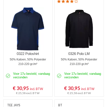
4.0 star rating
0322 Poloshirt
0326 Polo LM
50% Katoen, 50% Polyester
50% Katoen, 50% Polyester
210-220 gr./m²
210-220 gr./m²
Voor 17u besteld, vandaag
Voor 17u besteld, vandaag
verzonden
verzonden
€ 30,95
€ 30,95
incl. BTW
incl. BTW
€ 25,58
excl. BTW
€ 25,58
excl. BTW
TEE JAYS
BT