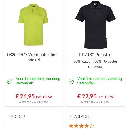
Poloshirts korte mouw
Poloshirts lange mouw
Thermoshirts
Tanktops
Werkshirts Bedrukken
0320 PRO Wear polo shirt _
PPZ180 Poloshirt
pocket
50% Katoen, 50% Polyester
180 gr./m²
Voor 17u besteld, vandaag
Voor 17u besteld, vandaag
verzonden
verzonden
€ 26,95
€ 27,95
incl. BTW
incl. BTW
€ 22,27
excl. BTW
€ 23,10
excl. BTW
TRICORP
BLAKLADER
4.2 star rating