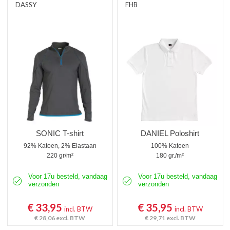
DASSY
FHB
SONIC T-shirt
DANIEL Poloshirt
92% Katoen, 2% Elastaan
100% Katoen
220 gr/m²
180 gr./m²
Voor 17u besteld, vandaag
Voor 17u besteld, vandaag
verzonden
verzonden
€ 33,95
€ 35,95
incl. BTW
incl. BTW
€ 28,06
excl. BTW
€ 29,71
excl. BTW