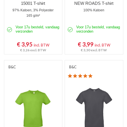
15001 T-shirt
NEW ROADS T-shirt
97% Katoen, 3% Polyester
100% Katoen
165 g/m²
Voor 17u besteld, vandaag
Voor 17u besteld, vandaag
verzonden
verzonden
€ 3,95
€ 3,99
incl. BTW
incl. BTW
€ 3,26
excl. BTW
€ 3,30
excl. BTW
B&C
B&C
4.8 star rating