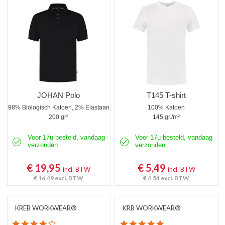
Poloshirts korte mouw
Poloshirts lange mouw
Thermoshirts
Tanktops
Werkshirts Bedrukken
JOHAN Polo
T145 T-shirt
98% Biologisch Katoen, 2% Elastaan
100% Katoen
200 gr²
145 gr./m²
Voor 17u besteld, vandaag
Voor 17u besteld, vandaag
verzonden
verzonden
€ 19,95
€ 5,49
incl. BTW
incl. BTW
€ 16,49
excl. BTW
€ 4,54
excl. BTW
KREB WORKWEAR®
KRB WORKWEAR®
4.1 star rating
5.0 star rating