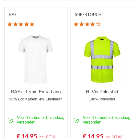
BAS
SUPERTOUCH
5.0 star rating
4.0 star rating
BASic T-shirt Extra Lang
Hi-Vis Polo shirt
96% Eco Katoen, 4% Elasthaan
100% Polyester
Voor 17u besteld, vandaag
Voor 17u besteld, vandaag
verzonden
verzonden
€ 14,95
€ 14,95
incl. BTW
incl. BTW