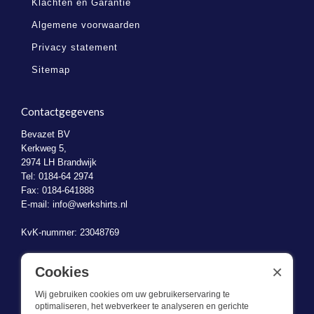
Klachten en Garantie
Algemene voorwaarden
Privacy statement
Sitemap
Contactgegevens
Bevazet BV
Kerkweg 5,
2974 LH Brandwijk
Tel: 0184-64 2974
Fax: 0184-641888
E-mail:
info@werkshirts.nl
KvK-nummer: 23048769
BTW-identificatienummer: NL823470787B01
×
Cookies
Wij gebruiken cookies om uw gebruikerservaring te
optimaliseren, het webverkeer te analyseren en gerichte