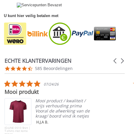
U kunt hier veilig betalen met
ECHTE KLANTERVARINGEN
Carousel
arrows
Reviews
4.5
585 Beoordelingen
carousel
star
rating
5.0
07/24/26
star
Mooi produkt
rating
Mooi product / kwaliteit /
prijs verhouding prima
Vooral de afwerking van de
kraag/ boord vind ik netjes
H.J.A B.
ID-LINE 0510 Shirt |
T-shirts met korte
mouw