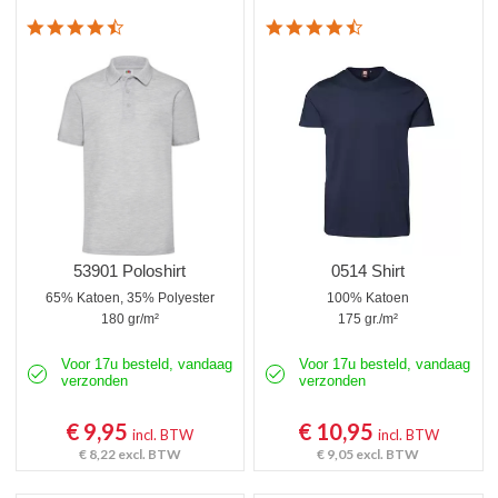
4.3 star rating
4.7 star rating
53901 Poloshirt
0514 Shirt
65% Katoen, 35% Polyester
100% Katoen
180 gr/m²
175 gr./m²
Voor 17u besteld, vandaag
Voor 17u besteld, vandaag
verzonden
verzonden
€ 9,95
€ 10,95
incl. BTW
incl. BTW
€ 8,22
excl. BTW
€ 9,05
excl. BTW