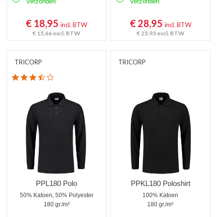
verzonden
verzonden
€ 18,95
€ 28,95
incl. BTW
incl. BTW
€ 15,66
excl. BTW
€ 23,93
excl. BTW
TRICORP
TRICORP
3.6 star rating
PPL180 Polo
PPKL180 Poloshirt
50% Katoen, 50% Polyester
100% Katoen
180 gr./m²
180 gr./m²