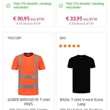
Voor 17u besteld, vandaag
Voor 17u besteld, vandaag
verzonden
verzonden
€ 30,95
€ 33,95
incl. BTW
incl. BTW
€ 25,58
excl. BTW
€ 28,06
excl. BTW
TRICORP
BAS
4.8 star rating
103005 BIRDSEYE T-shirt
BASic T-shirt V-neck Extra
RWS
Lang