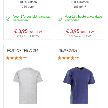
100% katoen
100% Katoen
150 gr/m²
185 gr/m²
Voor 17u besteld, vandaag
Voor 17u besteld, vandaag
verzonden
verzonden
€ 3,95
€ 3,95
incl. BTW
incl. BTW
€ 3,26
excl. BTW
€ 3,26
excl. BTW
FRUIT OF THE LOOM
NEW ROADS
3.7 star rating
4.0 star rating