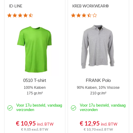
ID-LINE
KREB WORKWEAR®
4.4 star rating
3.7 star rating
0510 T-shirt
FRANK Polo
100% Katoen
90% Katoen, 10% Viscose
175 gr./m²
210 gr./m²
Voor 17u besteld, vandaag
Voor 17u besteld, vandaag
verzonden
verzonden
€ 10,95
€ 12,95
incl. BTW
incl. BTW
€ 9,05
excl. BTW
€ 10,70
excl. BTW