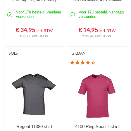
50% Polyester, 50% Cooldry
96% Eco Katoen, 4% Elasthaan
Voor 17u besteld, vandaag
Voor 17u besteld, vandaag
verzonden
verzonden
€ 34,95
€ 14,95
incl. BTW
incl. BTW
€ 28,88
excl. BTW
€ 12,36
excl. BTW
SOLS
GILDAN
4.7 star rating
Regent 11380 shirt
4100 Ring Spun T-shirt