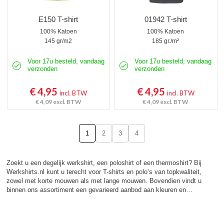
E150 T-shirt
01942 T-shirt
100% Katoen
100% Katoen
145 gr/m2
185 gr./m²
Voor 17u besteld, vandaag
Voor 17u besteld, vandaag
verzonden
verzonden
€ 4,95
€ 4,95
incl. BTW
incl. BTW
€ 4,09
excl. BTW
€ 4,09
excl. BTW
1
2
3
4
Zoekt u een degelijk werkshirt, een poloshirt of een thermoshirt? Bij
Werkshirts.nl kunt u terecht voor T-shirts en polo’s van topkwaliteit,
zowel met korte mouwen als met lange mouwen. Bovendien vindt u
binnen ons assortiment een gevarieerd aanbod aan kleuren en…