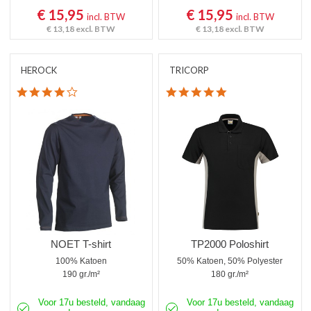
€ 15,95
€ 15,95
incl. BTW
incl. BTW
€ 13,18
excl. BTW
€ 13,18
excl. BTW
HEROCK
TRICORP
4.0 star rating
5.0 star rating
NOET T-shirt
TP2000 Poloshirt
100% Katoen
50% Katoen, 50% Polyester
190 gr./m²
180 gr./m²
Voor 17u besteld, vandaag
Voor 17u besteld, vandaag