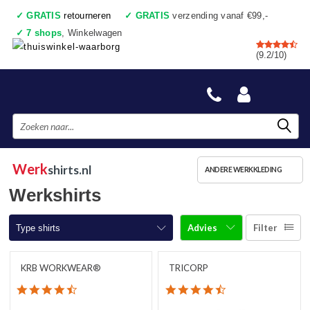
✓
GRATIS
retourneren
✓
GRATIS
verzending vanaf €99,-
✓
7 shops
, Winkelwagen
✓
Voor 17:00 uur besteld, vandaag verzonden
(9.2/10)
✓
Achteraf betalen
✓
Ook een échte winkel
Werk
shirts.nl
ANDERE WERKKLEDING
Werkshirts
Advies
Filter
Type shirts
T-shirts korte mouw
KRB WORKWEAR®
TRICORP
4.7 star rating
4.3 star rating
T-shirts lange mouw