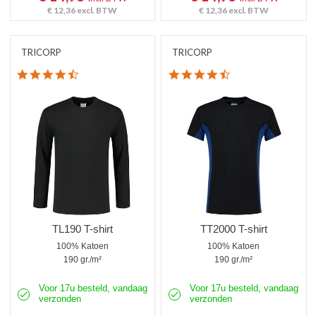
€ 12,36
excl. BTW
€ 12,36
excl. BTW
TRICORP
TRICORP
4.5 star rating
4.6 star rating
TL190 T-shirt
TT2000 T-shirt
100% Katoen
100% Katoen
190 gr./m²
190 gr./m²
Voor 17u besteld, vandaag
Voor 17u besteld, vandaag
verzonden
verzonden