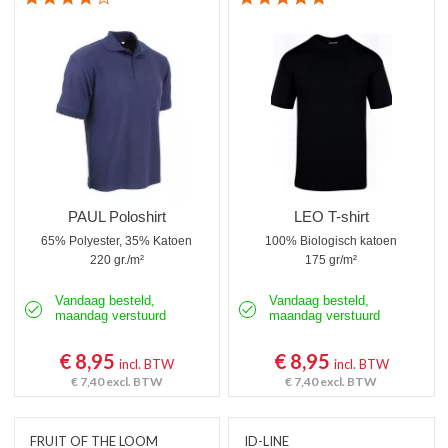
PAUL Poloshirt
LEO T-shirt
65% Polyester, 35% Katoen
100% Biologisch katoen
220 gr./m²
175 gr/m²
Vandaag besteld,
Vandaag besteld,
maandag verstuurd
maandag verstuurd
€ 8,95
€ 8,95
incl. BTW
incl. BTW
€ 7,40
excl. BTW
€ 7,40
excl. BTW
FRUIT OF THE LOOM
ID-LINE