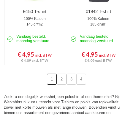
E150 T-shirt
01942 T-shirt
100% Katoen
100% Katoen
145 gr/m2
185 gr./m²
Vandaag besteld,
Vandaag besteld,
maandag verstuurd
maandag verstuurd
€ 4,95
€ 4,95
incl. BTW
incl. BTW
€ 4,09
excl. BTW
€ 4,09
excl. BTW
1
2
3
4
Zoekt u een degelijk werkshirt, een poloshirt of een thermoshirt? Bij
Werkshirts.nl kunt u terecht voor T-shirts en polo’s van topkwaliteit,
zowel met korte mouwen als met lange mouwen. Bovendien vindt u
binnen ons assortiment een gevarieerd aanbod aan kleuren en…