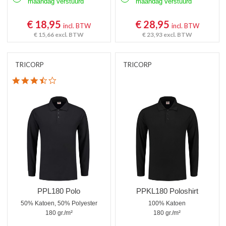
maandag verstuurd
maandag verstuurd
€ 18,95
€ 28,95
incl. BTW
incl. BTW
€ 15,66
excl. BTW
€ 23,93
excl. BTW
TRICORP
TRICORP
3.6 star rating
PPL180 Polo
PPKL180 Poloshirt
50% Katoen, 50% Polyester
100% Katoen
180 gr./m²
180 gr./m²