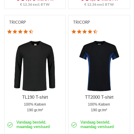
€ 12,36
excl. BTW
€ 12,36
excl. BTW
TRICORP
TRICORP
4.5 star rating
4.6 star rating
TL190 T-shirt
TT2000 T-shirt
100% Katoen
100% Katoen
190 gr./m²
190 gr./m²
Vandaag besteld,
Vandaag besteld,
maandag verstuurd
maandag verstuurd