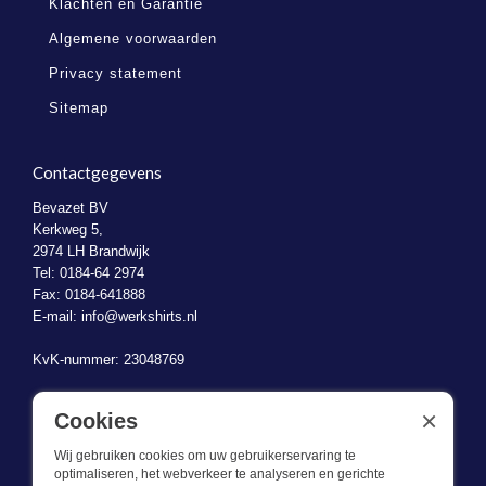
Klachten en Garantie
Algemene voorwaarden
Privacy statement
Sitemap
Contactgegevens
Bevazet BV
Kerkweg 5,
2974 LH Brandwijk
Tel: 0184-64 2974
Fax: 0184-641888
E-mail:
info@werkshirts.nl
KvK-nummer: 23048769
BTW-identificatienummer: NL823470787B01
×
Cookies
Wij gebruiken cookies om uw gebruikerservaring te
optimaliseren, het webverkeer te analyseren en gerichte