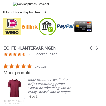
U kunt hier veilig betalen met
ECHTE KLANTERVARINGEN
Carousel
arrows
Reviews
4.5
585 Beoordelingen
carousel
star
rating
5.0
07/24/26
star
Mooi produkt
rating
Mooi product / kwaliteit /
prijs verhouding prima
Vooral de afwerking van de
kraag/ boord vind ik netjes
H.J.A B.
ID-LINE 0510 Shirt |
T-shirts met korte
mouw