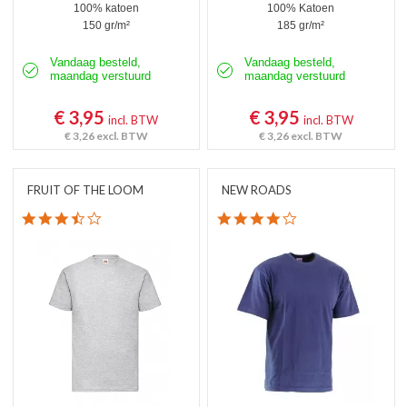
100% katoen
100% Katoen
150 gr/m²
185 gr/m²
Vandaag besteld,
Vandaag besteld,
maandag verstuurd
maandag verstuurd
€ 3,95
€ 3,95
incl. BTW
incl. BTW
€ 3,26
excl. BTW
€ 3,26
excl. BTW
FRUIT OF THE LOOM
NEW ROADS
3.7 star rating
4.0 star rating