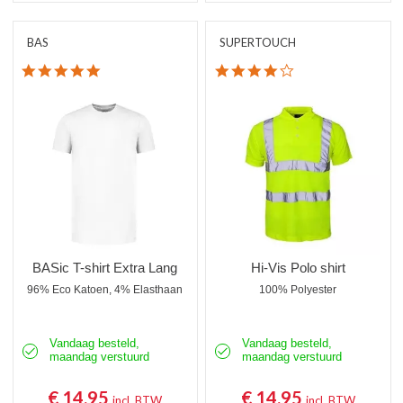
BAS
SUPERTOUCH
5.0 star rating
4.0 star rating
BASic T-shirt Extra Lang
Hi-Vis Polo shirt
96% Eco Katoen, 4% Elasthaan
100% Polyester
Vandaag besteld,
Vandaag besteld,
maandag verstuurd
maandag verstuurd
€ 14,95
€ 14,95
incl. BTW
incl. BTW