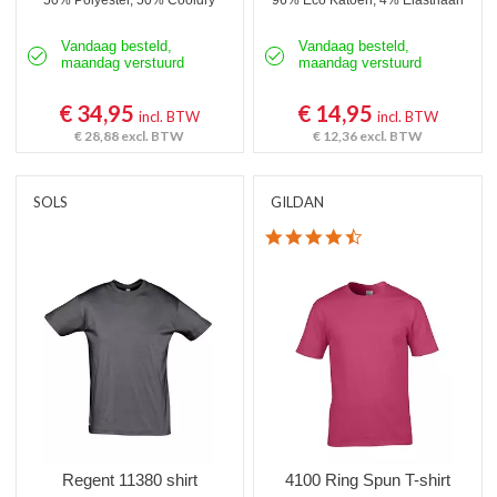
50% Polyester, 50% Cooldry
96% Eco Katoen, 4% Elasthaan
Vandaag besteld,
Vandaag besteld,
maandag verstuurd
maandag verstuurd
€ 34,95
€ 14,95
incl. BTW
incl. BTW
€ 28,88
excl. BTW
€ 12,36
excl. BTW
SOLS
GILDAN
4.7 star rating
Regent 11380 shirt
4100 Ring Spun T-shirt