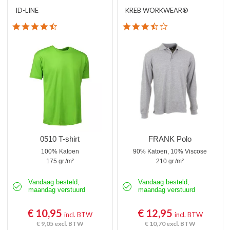
ID-LINE
KREB WORKWEAR®
4.4 star rating
3.7 star rating
0510 T-shirt
FRANK Polo
100% Katoen
90% Katoen, 10% Viscose
175 gr./m²
210 gr./m²
Vandaag besteld,
Vandaag besteld,
maandag verstuurd
maandag verstuurd
€ 10,95
€ 12,95
incl. BTW
incl. BTW
€ 9,05
excl. BTW
€ 10,70
excl. BTW