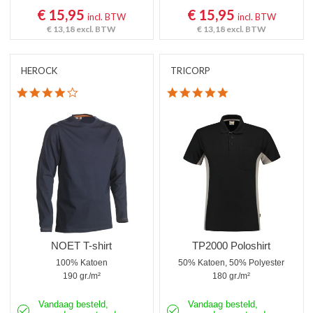
€ 15,95
€ 15,95
incl. BTW
incl. BTW
€ 13,18
excl. BTW
€ 13,18
excl. BTW
HEROCK
TRICORP
4.0 star rating
5.0 star rating
NOET T-shirt
TP2000 Poloshirt
100% Katoen
50% Katoen, 50% Polyester
190 gr./m²
180 gr./m²
Vandaag besteld,
Vandaag besteld,