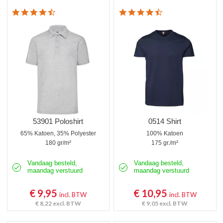
4.3 star rating
4.7 star rating
53901 Poloshirt
0514 Shirt
65% Katoen, 35% Polyester
100% Katoen
180 gr/m²
175 gr./m²
Vandaag besteld,
Vandaag besteld,
maandag verstuurd
maandag verstuurd
€ 9,95
€ 10,95
incl. BTW
incl. BTW
€ 8,22
excl. BTW
€ 9,05
excl. BTW