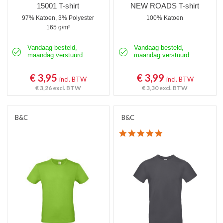
15001 T-shirt
NEW ROADS T-shirt
97% Katoen, 3% Polyester
100% Katoen
165 g/m²
Vandaag besteld,
Vandaag besteld,
maandag verstuurd
maandag verstuurd
€ 3,95
€ 3,99
incl. BTW
incl. BTW
€ 3,26
excl. BTW
€ 3,30
excl. BTW
B&C
B&C
4.8 star rating