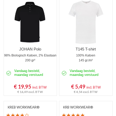
Poloshirts korte mouw
Poloshirts lange mouw
Thermoshirts
Tanktops
Werkshirts Bedrukken
JOHAN Polo
T145 T-shirt
98% Biologisch Katoen, 2% Elastaan
100% Katoen
200 gr²
145 gr./m²
Vandaag besteld,
Vandaag besteld,
maandag verstuurd
maandag verstuurd
€ 19,95
€ 5,49
incl. BTW
incl. BTW
€ 16,49
excl. BTW
€ 4,54
excl. BTW
KREB WORKWEAR®
KRB WORKWEAR®
4.1 star rating
5.0 star rating