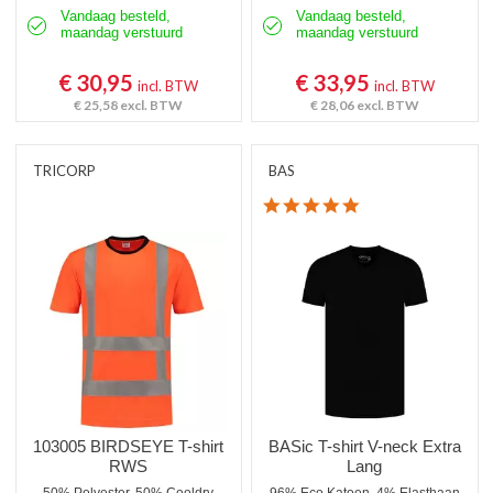
Vandaag besteld,
Vandaag besteld,
maandag verstuurd
maandag verstuurd
€ 30,95
€ 33,95
incl. BTW
incl. BTW
€ 25,58
excl. BTW
€ 28,06
excl. BTW
TRICORP
BAS
4.8 star rating
103005 BIRDSEYE T-shirt
BASic T-shirt V-neck Extra
RWS
Lang