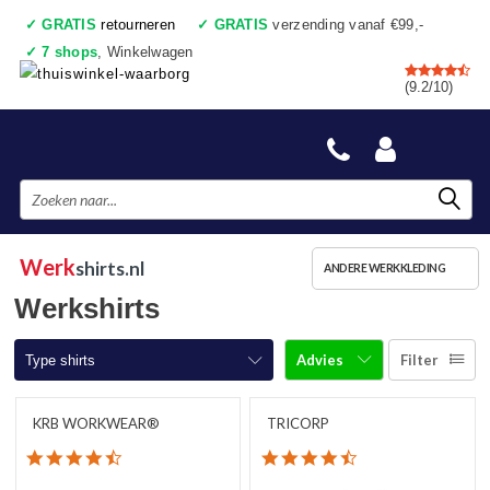
✓
GRATIS
retourneren
✓
GRATIS
verzending vanaf €99,-
✓
7 shops
, Winkelwagen
✓
Voor 17:00 uur besteld, vandaag verzonden
(9.2/10)
✓
Achteraf betalen
✓
Ook een échte winkel
Werk
shirts.nl
ANDERE WERKKLEDING
Werkshirts
Advies
Filter
Type shirts
T-shirts korte mouw
KRB WORKWEAR®
TRICORP
4.7 star rating
4.3 star rating
T-shirts lange mouw