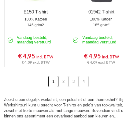
E150 T-shirt
01942 T-shirt
100% Katoen
100% Katoen
145 gr/m2
185 gr./m²
Vandaag besteld,
Vandaag besteld,
maandag verstuurd
maandag verstuurd
€ 4,95
€ 4,95
incl. BTW
incl. BTW
€ 4,09
excl. BTW
€ 4,09
excl. BTW
1
2
3
4
Zoekt u een degelijk werkshirt, een poloshirt of een thermoshirt? Bij
Werkshirts.nl kunt u terecht voor T-shirts en polo’s van topkwaliteit,
zowel met korte mouwen als met lange mouwen. Bovendien vindt u
binnen ons assortiment een gevarieerd aanbod aan kleuren en…