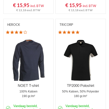
€ 15,95
€ 15,95
incl. BTW
incl. BTW
€ 13,18
excl. BTW
€ 13,18
excl. BTW
HEROCK
TRICORP
4.0 star rating
5.0 star rating
NOET T-shirt
TP2000 Poloshirt
100% Katoen
50% Katoen, 50% Polyester
190 gr./m²
180 gr./m²
Vandaag besteld,
Vandaag besteld,