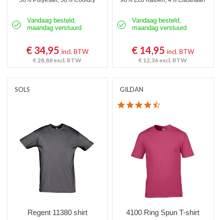
50% Polyester, 50% Cooldry
96% Eco Katoen, 4% Elasthaan
Vandaag besteld,
Vandaag besteld,
maandag verstuurd
maandag verstuurd
€ 34,95
€ 14,95
incl. BTW
incl. BTW
€ 28,88
excl. BTW
€ 12,36
excl. BTW
SOLS
GILDAN
4.7 star rating
Regent 11380 shirt
4100 Ring Spun T-shirt