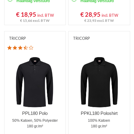
maandag verstuurd
maandag verstuurd
€ 18,95
€ 28,95
incl. BTW
incl. BTW
€ 15,66
excl. BTW
€ 23,93
excl. BTW
TRICORP
TRICORP
3.6 star rating
PPL180 Polo
PPKL180 Poloshirt
50% Katoen, 50% Polyester
100% Katoen
180 gr./m²
180 gr./m²