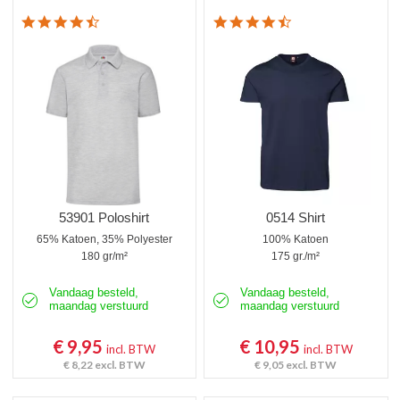
4.3 star rating
4.7 star rating
53901 Poloshirt
0514 Shirt
65% Katoen, 35% Polyester
100% Katoen
180 gr/m²
175 gr./m²
Vandaag besteld,
Vandaag besteld,
maandag verstuurd
maandag verstuurd
€ 9,95
€ 10,95
incl. BTW
incl. BTW
€ 8,22
excl. BTW
€ 9,05
excl. BTW