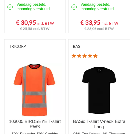
Vandaag besteld,
Vandaag besteld,
maandag verstuurd
maandag verstuurd
€ 30,95
€ 33,95
incl. BTW
incl. BTW
€ 25,58
excl. BTW
€ 28,06
excl. BTW
TRICORP
BAS
4.8 star rating
103005 BIRDSEYE T-shirt
BASic T-shirt V-neck Extra
RWS
Lang