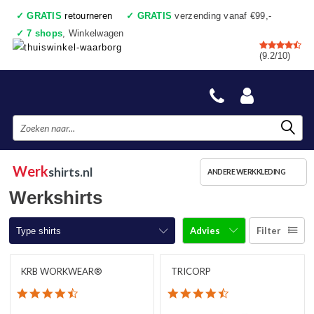
✓
GRATIS
retourneren
✓
GRATIS
verzending vanaf €99,-
✓
7 shops
, Winkelwagen
✓
Voor 17:00 uur besteld, vandaag verzonden
(9.2/10)
✓
Achteraf betalen
✓
Ook een échte winkel
Werk
shirts.nl
ANDERE WERKKLEDING
Werkshirts
Advies
Filter
Type shirts
T-shirts korte mouw
KRB WORKWEAR®
TRICORP
4.7 star rating
4.3 star rating
T-shirts lange mouw