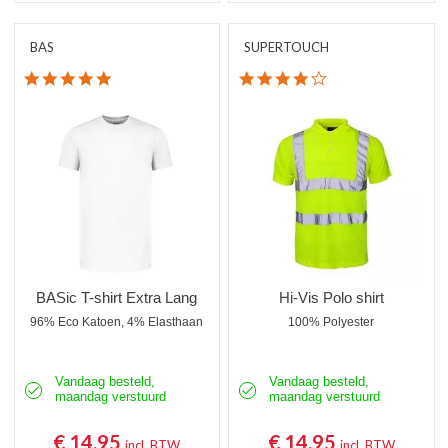
BAS
SUPERTOUCH
5.0 star rating
4.0 star rating
BASic T-shirt Extra Lang
Hi-Vis Polo shirt
96% Eco Katoen, 4% Elasthaan
100% Polyester
Vandaag besteld,
Vandaag besteld,
maandag verstuurd
maandag verstuurd
€ 14,95
€ 14,95
incl. BTW
incl. BTW