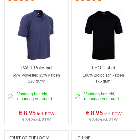
PAUL Poloshirt
LEO T-shirt
65% Polyester, 35% Katoen
100% Biologisch katoen
220 gr./m²
175 gr/m²
Vandaag besteld,
Vandaag besteld,
maandag verstuurd
maandag verstuurd
€ 8,95
€ 8,95
incl. BTW
incl. BTW
€ 7,40
excl. BTW
€ 7,40
excl. BTW
FRUIT OF THE LOOM
ID-LINE