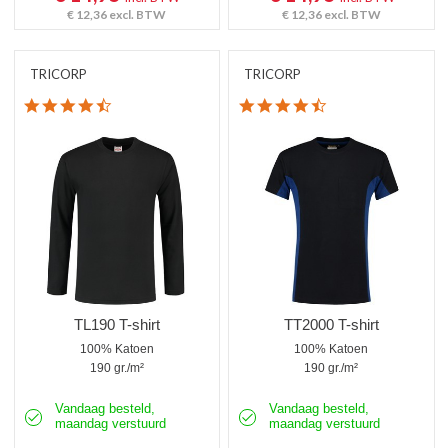
€ 12,36
excl. BTW
€ 12,36
excl. BTW
TRICORP
TRICORP
4.5 star rating
4.6 star rating
TL190 T-shirt
TT2000 T-shirt
100% Katoen
100% Katoen
190 gr./m²
190 gr./m²
Vandaag besteld,
Vandaag besteld,
maandag verstuurd
maandag verstuurd