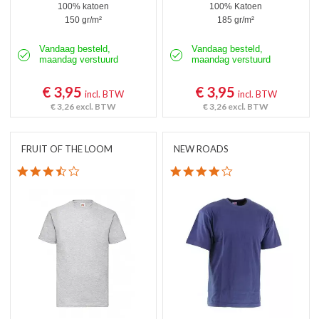
100% katoen
100% Katoen
150 gr/m²
185 gr/m²
Vandaag besteld,
Vandaag besteld,
maandag verstuurd
maandag verstuurd
€ 3,95
€ 3,95
incl. BTW
incl. BTW
€ 3,26
excl. BTW
€ 3,26
excl. BTW
FRUIT OF THE LOOM
NEW ROADS
3.7 star rating
4.0 star rating