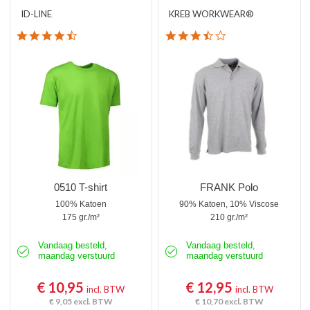
ID-LINE
KREB WORKWEAR®
4.4 star rating
3.7 star rating
0510 T-shirt
FRANK Polo
100% Katoen
90% Katoen, 10% Viscose
175 gr./m²
210 gr./m²
Vandaag besteld,
Vandaag besteld,
maandag verstuurd
maandag verstuurd
€ 10,95
€ 12,95
incl. BTW
incl. BTW
€ 9,05
excl. BTW
€ 10,70
excl. BTW