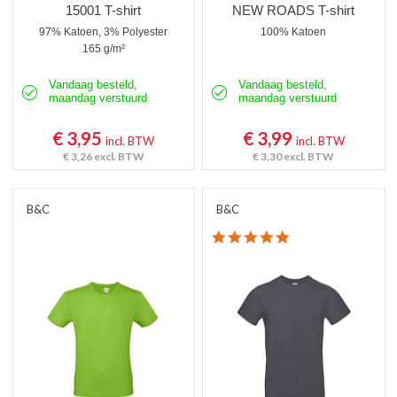
15001 T-shirt
NEW ROADS T-shirt
97% Katoen, 3% Polyester
100% Katoen
165 g/m²
Vandaag besteld,
Vandaag besteld,
maandag verstuurd
maandag verstuurd
€ 3,95
€ 3,99
incl. BTW
incl. BTW
€ 3,26
excl. BTW
€ 3,30
excl. BTW
B&C
B&C
4.8 star rating