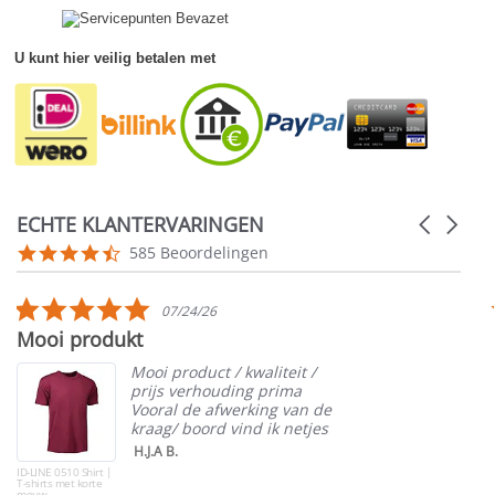
U kunt hier veilig betalen met
ECHTE KLANTERVARINGEN
Carousel
arrows
Reviews
4.5
585 Beoordelingen
carousel
star
rating
5.0
07/24/26
star
Mooi produkt
rating
Mooi product / kwaliteit /
prijs verhouding prima
Vooral de afwerking van de
kraag/ boord vind ik netjes
H.J.A B.
ID-LINE 0510 Shirt |
T-shirts met korte
mouw