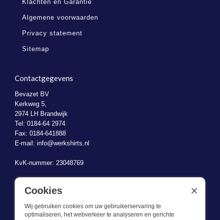
Klachten en Garantie
Algemene voorwaarden
Privacy statement
Sitemap
Contactgegevens
Bevazet BV
Kerkweg 5,
2974 LH Brandwijk
Tel: 0184-64 2974
Fax: 0184-641888
E-mail:
info@werkshirts.nl
KvK-nummer: 23048769
BTW-identificatienummer: NL823470787B01
×
Cookies
Wij gebruiken cookies om uw gebruikerservaring te
optimaliseren, het webverkeer te analyseren en gerichte