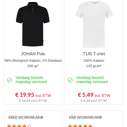
Poloshirts korte mouw
Poloshirts lange mouw
Thermoshirts
Tanktops
Werkshirts Bedrukken
JOHAN Polo
T145 T-shirt
98% Biologisch Katoen, 2% Elastaan
100% Katoen
200 gr²
145 gr./m²
Vandaag besteld,
Vandaag besteld,
maandag verstuurd
maandag verstuurd
€ 19,95
€ 5,49
incl. BTW
incl. BTW
€ 16,49
excl. BTW
€ 4,54
excl. BTW
KREB WORKWEAR®
KRB WORKWEAR®
4.1 star rating
5.0 star rating