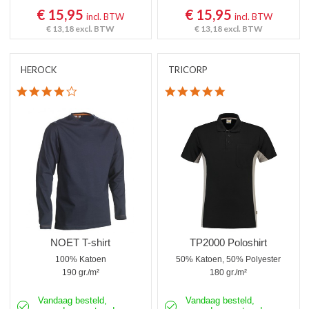
€ 15,95
€ 15,95
incl. BTW
incl. BTW
€ 13,18
excl. BTW
€ 13,18
excl. BTW
HEROCK
TRICORP
4.0 star rating
5.0 star rating
NOET T-shirt
TP2000 Poloshirt
100% Katoen
50% Katoen, 50% Polyester
190 gr./m²
180 gr./m²
Vandaag besteld,
Vandaag besteld,