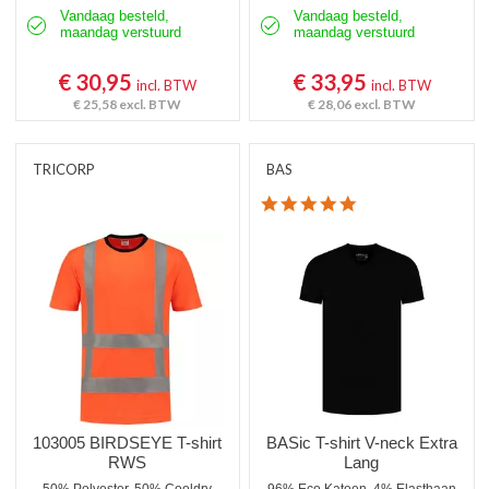
Vandaag besteld,
Vandaag besteld,
maandag verstuurd
maandag verstuurd
€ 30,95
€ 33,95
incl. BTW
incl. BTW
€ 25,58
excl. BTW
€ 28,06
excl. BTW
TRICORP
BAS
4.8 star rating
103005 BIRDSEYE T-shirt
BASic T-shirt V-neck Extra
RWS
Lang