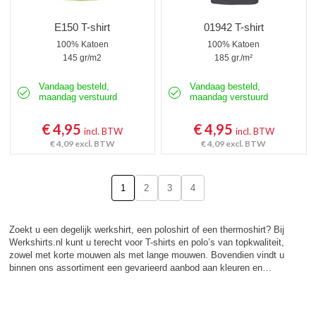
E150 T-shirt
01942 T-shirt
100% Katoen
100% Katoen
145 gr/m2
185 gr./m²
Vandaag besteld,
Vandaag besteld,
maandag verstuurd
maandag verstuurd
€ 4,95
€ 4,95
incl. BTW
incl. BTW
€ 4,09
excl. BTW
€ 4,09
excl. BTW
1
2
3
4
Zoekt u een degelijk werkshirt, een poloshirt of een thermoshirt? Bij
Werkshirts.nl kunt u terecht voor T-shirts en polo’s van topkwaliteit,
zowel met korte mouwen als met lange mouwen. Bovendien vindt u
binnen ons assortiment een gevarieerd aanbod aan kleuren en…