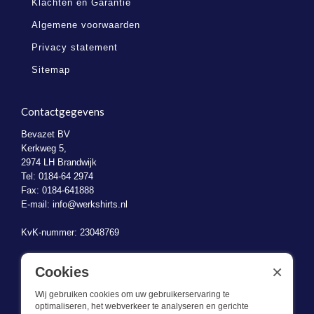
Klachten en Garantie
Algemene voorwaarden
Privacy statement
Sitemap
Contactgegevens
Bevazet BV
Kerkweg 5,
2974 LH Brandwijk
Tel: 0184-64 2974
Fax: 0184-641888
E-mail:
info@werkshirts.nl
KvK-nummer: 23048769
BTW-identificatienummer: NL823470787B01
×
Cookies
Wij gebruiken cookies om uw gebruikerservaring te
optimaliseren, het webverkeer te analyseren en gerichte