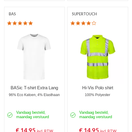
BAS
SUPERTOUCH
5.0 star rating
4.0 star rating
BASic T-shirt Extra Lang
Hi-Vis Polo shirt
96% Eco Katoen, 4% Elasthaan
100% Polyester
Vandaag besteld,
Vandaag besteld,
maandag verstuurd
maandag verstuurd
€ 14,95
€ 14,95
incl. BTW
incl. BTW