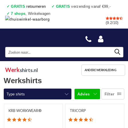
✓
GRATIS
retourneren
✓
GRATIS
verzending vanaf €99,-
✓
7 shops
, Winkelwagen
✓
Voor 17:00 uur besteld, vandaag verzonden
(9.2/10)
✓
Achteraf betalen
✓
Ook een échte winkel
Werk
shirts.nl
ANDERE WERKKLEDING
Werkshirts
Advies
Filter
Type shirts
T-shirts korte mouw
KRB WORKWEAR®
TRICORP
4.7 star rating
4.3 star rating
T-shirts lange mouw