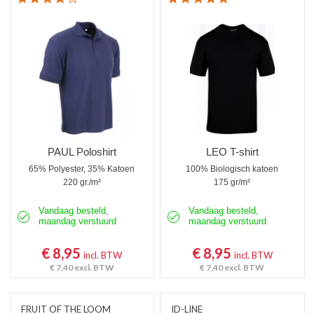
PAUL Poloshirt
LEO T-shirt
65% Polyester, 35% Katoen
100% Biologisch katoen
220 gr./m²
175 gr/m²
Vandaag besteld,
Vandaag besteld,
maandag verstuurd
maandag verstuurd
€ 8,95
€ 8,95
incl. BTW
incl. BTW
€ 7,40
excl. BTW
€ 7,40
excl. BTW
FRUIT OF THE LOOM
ID-LINE