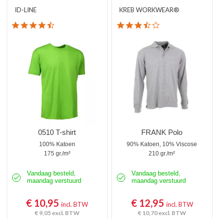
ID-LINE
KREB WORKWEAR®
4.4 star rating
3.7 star rating
0510 T-shirt
FRANK Polo
100% Katoen
90% Katoen, 10% Viscose
175 gr./m²
210 gr./m²
Vandaag besteld,
Vandaag besteld,
maandag verstuurd
maandag verstuurd
€ 10,95
€ 12,95
incl. BTW
incl. BTW
€ 9,05
excl. BTW
€ 10,70
excl. BTW