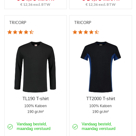
€ 12,36
excl. BTW
€ 12,36
excl. BTW
TRICORP
TRICORP
4.5 star rating
4.6 star rating
TL190 T-shirt
TT2000 T-shirt
100% Katoen
100% Katoen
190 gr./m²
190 gr./m²
Vandaag besteld,
Vandaag besteld,
maandag verstuurd
maandag verstuurd