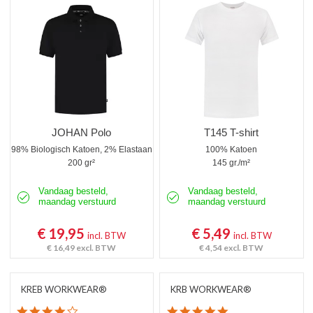
Poloshirts korte mouw
Poloshirts lange mouw
Thermoshirts
Tanktops
Werkshirts Bedrukken
JOHAN Polo
T145 T-shirt
98% Biologisch Katoen, 2% Elastaan
100% Katoen
200 gr²
145 gr./m²
Vandaag besteld,
Vandaag besteld,
maandag verstuurd
maandag verstuurd
€ 19,95
€ 5,49
incl. BTW
incl. BTW
€ 16,49
excl. BTW
€ 4,54
excl. BTW
KREB WORKWEAR®
KRB WORKWEAR®
4.1 star rating
5.0 star rating