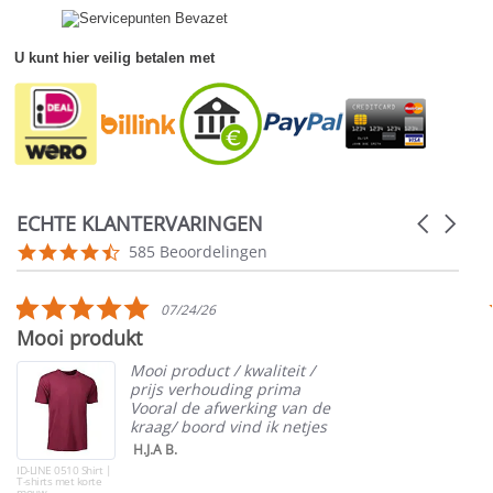
U kunt hier veilig betalen met
ECHTE KLANTERVARINGEN
Carousel
arrows
Reviews
4.5
585 Beoordelingen
carousel
star
rating
5.0
07/24/26
star
Mooi produkt
rating
Mooi product / kwaliteit /
prijs verhouding prima
Vooral de afwerking van de
kraag/ boord vind ik netjes
H.J.A B.
ID-LINE 0510 Shirt |
T-shirts met korte
mouw