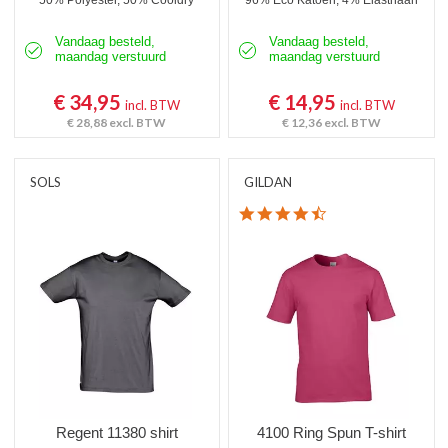
50% Polyester, 50% Cooldry
96% Eco Katoen, 4% Elasthaan
Vandaag besteld,
Vandaag besteld,
maandag verstuurd
maandag verstuurd
€ 34,95
€ 14,95
incl. BTW
incl. BTW
€ 28,88
excl. BTW
€ 12,36
excl. BTW
SOLS
GILDAN
4.7 star rating
Regent 11380 shirt
4100 Ring Spun T-shirt