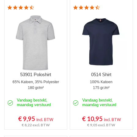
4.3 star rating
4.7 star rating
53901 Poloshirt
0514 Shirt
65% Katoen, 35% Polyester
100% Katoen
180 gr/m²
175 gr./m²
Vandaag besteld,
Vandaag besteld,
maandag verstuurd
maandag verstuurd
€ 9,95
€ 10,95
incl. BTW
incl. BTW
€ 8,22
excl. BTW
€ 9,05
excl. BTW