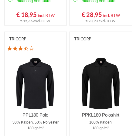
maandag verstuurd
maandag verstuurd
€ 18,95
€ 28,95
incl. BTW
incl. BTW
€ 15,66
excl. BTW
€ 23,93
excl. BTW
TRICORP
TRICORP
3.6 star rating
PPL180 Polo
PPKL180 Poloshirt
50% Katoen, 50% Polyester
100% Katoen
180 gr./m²
180 gr./m²