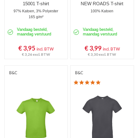
15001 T-shirt
NEW ROADS T-shirt
97% Katoen, 3% Polyester
100% Katoen
165 g/m²
Vandaag besteld,
Vandaag besteld,
maandag verstuurd
maandag verstuurd
€ 3,95
€ 3,99
incl. BTW
incl. BTW
€ 3,26
excl. BTW
€ 3,30
excl. BTW
B&C
B&C
4.8 star rating