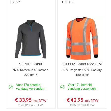
DASSY
TRICORP
SONIC T-shirt
103002 T-shirt RWS LM
92% Katoen, 2% Elastaan
50% Polyester; 50% Cooldry
220 gr/m²
180 gr./m²
Voor 17u besteld,
Voor 17u besteld,
vandaag verzonden
vandaag verzonden
€ 33,95
€ 42,95
incl. BTW
incl. BTW
€ 28,06
excl. BTW
€ 35,50
excl. BTW