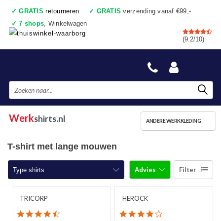
✓
GRATIS
retourneren
✓
GRATIS
verzending vanaf €99,-
✓
7 shops
, Winkelwagen
✓
Voor 17:00 uur besteld, vandaag verzonden
(9.2/10)
✓
Achteraf betalen
✓
Ook een échte winkel
Werk
shirts.nl
ANDERE WERKKLEDING
T-shirt met lange mouwen
Advies
Filter
Type shirts
T-shirts korte mouw
TRICORP
HEROCK
4.5 star rating
4.0 star rating
T-shirts lange mouw