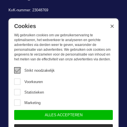
KvK-nummer: 23048769
BTW-identificatienummer: NL823470787B01
×
Cookies
Wij gebruiken cookies om uw gebruikerservaring te
optimaliseren, het webverkeer te analyseren en gerichte
advertenties via derden weer te geven, waaronder de
personalisatie van advertenties. We gebruiken ook cookies om
gegevens te verzamelen voor de personalisatie van inhoud en
Wat we doen
het meten van de effectiviteit van onze advertenties via derden.
Deze webshop is onderdeel van BEVAZET BV. Bevazet levert al
Strikt noodzakelijk
sinds 1983 bedrijfskleding aan grote en kleinere ondernemingen.
We hebben een eigen winkel/showroom in Brandwijk. Onze klanten
Voorkeuren
bieden we kwalitatief goede en sterke bedrijfskleding tegen een
scherpe prijs. Onze service is snel, we zijn voorraadhoudend,
Statistieken
daarnaast leveren we bedrijfskleding op maat, ontworpen door onze
eigen ontwerpster. Neem gerust contact met ons op.
Marketing
ALLES ACCEPTEREN
Nieuwsbrief