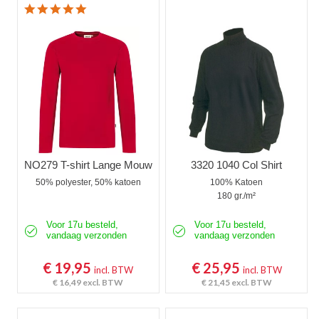
5.0 star rating
NO279 T-shirt Lange Mouw
3320 1040 Col Shirt
50% polyester, 50% katoen
100% Katoen
180 gr./m²
Voor 17u besteld,
Voor 17u besteld,
vandaag verzonden
vandaag verzonden
€ 19,95
€ 25,95
incl. BTW
incl. BTW
€ 16,49
excl. BTW
€ 21,45
excl. BTW