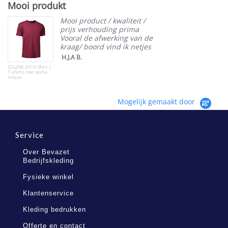
Mooi produkt
rating
Mooi product / kwaliteit /
prijs verhouding prima
Vooral de afwerking van de
kraag/ boord vind ik netjes
H.J.A B.
ID-LINE 0510 Shirt |
T-shirts met korte
mouw
Mogelijk gemaakt door
Service
Over Bevazet
Bedrijfskleding
Fysieke winkel
Klantenservice
Kleding bedrukken
Offerte en contact