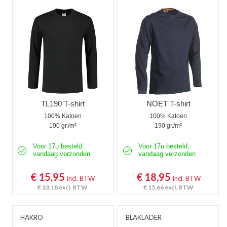
Poloshirts korte mouw
Poloshirts lange mouw
Thermoshirts
Tanktops
Werkshirts Bedrukken
TL190 T-shirt
NOET T-shirt
100% Katoen
100% Katoen
190 gr./m²
190 gr./m²
Voor 17u besteld,
Voor 17u besteld,
vandaag verzonden
vandaag verzonden
€ 15,95
€ 18,95
incl. BTW
incl. BTW
€ 13,18
excl. BTW
€ 15,66
excl. BTW
HAKRO
BLAKLADER