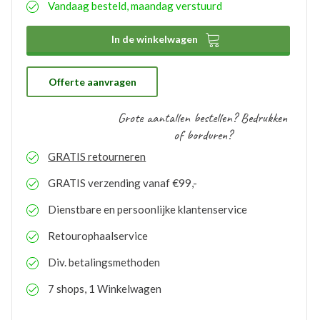
Vandaag besteld, maandag verstuurd
aangemaakte bedrukkingsprofielen worden
automatisch opgeslagen binnen uw account. Hierdoor
hoeft u bij eventuele nabestellingen niet nogmaals het

In de winkelwagen
proces te doorlopen. De bestelde logo’s kunnen door
ons gratis op voorraad gehouden worden. Bij eventuele
nabestellingen is uw voorraad bekend en kunt u de
logo’s toepassen op elk gewenste artikel.
Offerte aanvragen
Grote aantallen bestellen? Bedrukken
of borduren?
GRATIS
retourneren
GRATIS
verzending vanaf €99,-
Dienstbare en persoonlijke klantenservice
Retourophaalservice
Div. betalingsmethoden
7 shops, 1 Winkelwagen