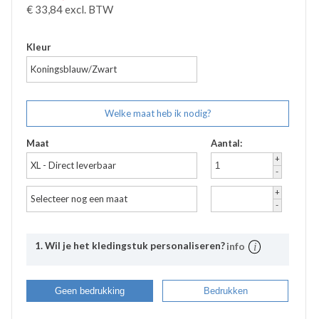
€
33,84
excl. BTW
Kleur
Koningsblauw/Zwart
Welke maat heb ik nodig?
Maat
Aantal:
+
XL - Direct leverbaar
-
+
Selecteer nog een maat
-
1. Wil je het kledingstuk personaliseren?
info
Uitleg
Bij Bevazet kunt u uw bedrijfskleding ook laten
Geen bedrukking
Bedrukken
bedrukken. Middels onderstaande stappen kunt u
eenvoudig aangeven wat uw wensen hierbij zijn. De