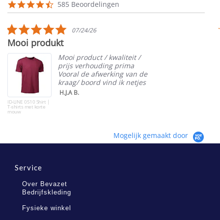
Reviews
4.5
585 Beoordelingen
carousel
star
rating
5.0
07/24/26
star
Mooi produkt
rating
Mooi product / kwaliteit /
prijs verhouding prima
Vooral de afwerking van de
kraag/ boord vind ik netjes
H.J.A B.
ID-LINE 0510 Shirt |
T-shirts met korte
mouw
Mogelijk gemaakt door
Service
Over Bevazet
Bedrijfskleding
Fysieke winkel