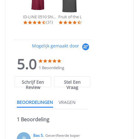
ID-LINE 0510 Shirt | T-shirts met...
Fruit of the Loom - 53901 Poloshirt...
B&C - #E190 | T-shirt korte mouw
4.4 star rating
4.3 star rating
4.8 star ra
(31)
(24)
(11)
Mogelijk gemaakt door
5.0
5.0
5.0
star
star
1 Beoordeling
rating
rating
Schrijf Een
Stel Een
Review
Vraag
BEOORDELINGEN
VRAGEN
1 Beoordeling
Bas S.
Geverifieerde koper
B