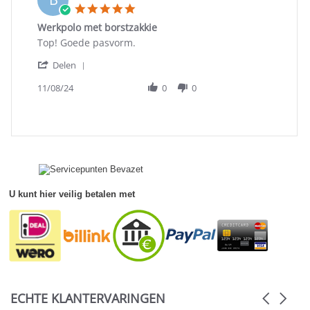
5.0
star
Werkpolo met borstzakkie
rating
Review
review
Top! Goede pasvorm.
by
stating
'
Bas
Werkpolo
Delen
Share
S.
met
Review
11/08/24
0
0
on
borstzakkie
by
8
Bas
Nov
S.
2024
on
8
Nov
2024
U kunt hier veilig betalen met
ECHTE KLANTERVARINGEN
Carousel
arrows