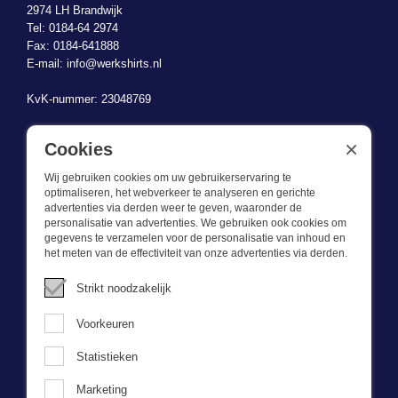
2974 LH Brandwijk
Tel: 0184-64 2974
Fax: 0184-641888
E-mail:
info@werkshirts.nl
KvK-nummer: 23048769
BTW-identificatienummer: NL823470787B01
×
Cookies
Wij gebruiken cookies om uw gebruikerservaring te
optimaliseren, het webverkeer te analyseren en gerichte
advertenties via derden weer te geven, waaronder de
personalisatie van advertenties. We gebruiken ook cookies om
gegevens te verzamelen voor de personalisatie van inhoud en
Wat we doen
het meten van de effectiviteit van onze advertenties via derden.
Deze webshop is onderdeel van BEVAZET BV. Bevazet levert al
Strikt noodzakelijk
sinds 1983 bedrijfskleding aan grote en kleinere ondernemingen.
We hebben een eigen winkel/showroom in Brandwijk. Onze klanten
Voorkeuren
bieden we kwalitatief goede en sterke bedrijfskleding tegen een
scherpe prijs. Onze service is snel, we zijn voorraadhoudend,
Statistieken
daarnaast leveren we bedrijfskleding op maat, ontworpen door onze
eigen ontwerpster. Neem gerust contact met ons op.
Marketing