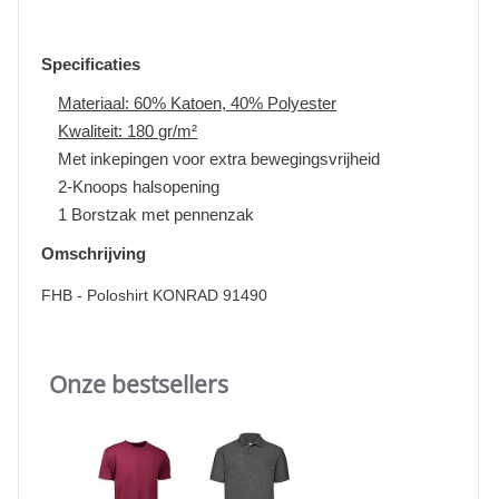
Specificaties
Materiaal: 60% Katoen, 40% Polyester
Kwaliteit: 180 gr/m²
Met inkepingen voor extra bewegingsvrijheid
2-Knoops halsopening
1 Borstzak met pennenzak
Omschrijving
FHB - Poloshirt KONRAD 91490
Onze bestsellers
Slideshow