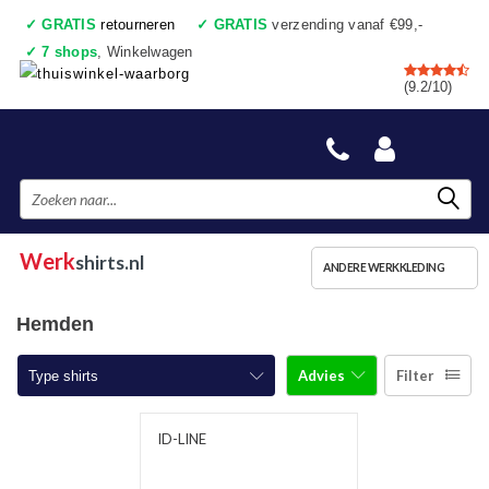
✓
GRATIS
retourneren
✓
GRATIS
verzending vanaf €99,-
✓
7 shops
, Winkelwagen
✓
Voor 17:00 uur besteld, vandaag verzonden
(9.2/10)
✓
Achteraf betalen
✓
Ook een échte winkel
Werk
shirts.nl
ANDERE WERKKLEDING
Hemden
Advies
Filter
Type shirts
T-shirts korte mouw
ID-LINE
T-shirts lange mouw