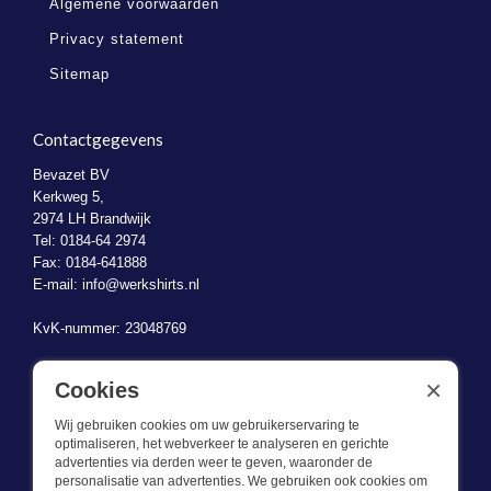
Algemene voorwaarden
Privacy statement
Sitemap
Contactgegevens
Bevazet BV
Kerkweg 5,
2974 LH Brandwijk
Tel: 0184-64 2974
Fax: 0184-641888
E-mail:
info@werkshirts.nl
KvK-nummer: 23048769
BTW-identificatienummer: NL823470787B01
×
Cookies
Wij gebruiken cookies om uw gebruikerservaring te
optimaliseren, het webverkeer te analyseren en gerichte
advertenties via derden weer te geven, waaronder de
personalisatie van advertenties. We gebruiken ook cookies om