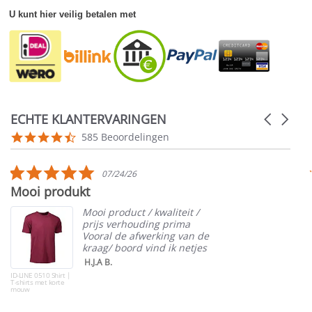
U kunt hier veilig betalen met
ECHTE KLANTERVARINGEN
Carousel
arrows
Reviews
4.5
585 Beoordelingen
carousel
star
rating
5.0
07/24/26
star
Mooi produkt
rating
Mooi product / kwaliteit /
prijs verhouding prima
Vooral de afwerking van de
kraag/ boord vind ik netjes
H.J.A B.
ID-LINE 0510 Shirt |
T-shirts met korte
mouw