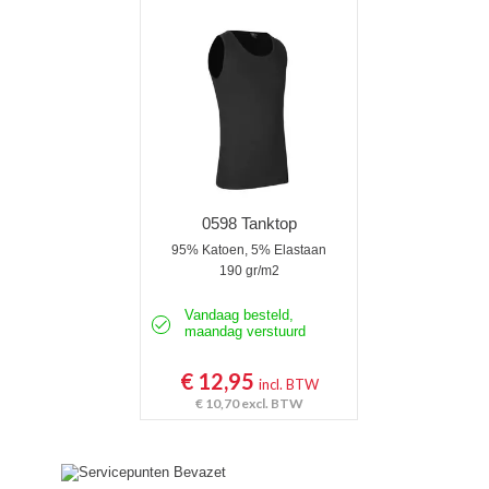
Poloshirts korte mouw
Poloshirts lange mouw
Thermoshirts
Tanktops
Werkshirts Bedrukken
0598 Tanktop
95% Katoen, 5% Elastaan
190 gr/m2
Vandaag besteld,
maandag verstuurd
€ 12,95
incl. BTW
€ 10,70
excl. BTW