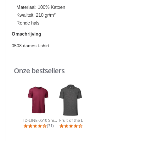
Materiaal: 100% Katoen
Kwaliteit: 210 gr/m²
Ronde hals
Omschrijving
0508 dames t-shirt
Onze bestsellers
Slideshow
ID-LINE 0510 Shirt | T-shirts met...
Fruit of the Loom - 53901 Poloshirt...
B&C - #E190 | T-shirt korte mouw
4.4 star rating
4.3 star rating
4.8 star ra
(31)
(24)
(11)