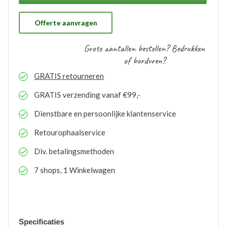
ons gratis op voorraad gehouden worden. Bij eventuele
nabestellingen is uw voorraad bekend en kunt u de
logo’s toepassen op elk gewenste artikel.
Offerte aanvragen
Grote aantallen bestellen? Bedrukken
of borduren?
GRATIS
retourneren
GRATIS
verzending vanaf €99,-
Dienstbare en persoonlijke klantenservice
Retourophaalservice
Div. betalingsmethoden
7 shops, 1 Winkelwagen
Specificaties