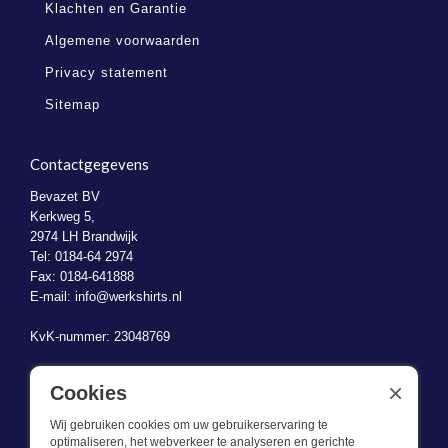
Klachten en Garantie
Algemene voorwaarden
Privacy statement
Sitemap
Contactgegevens
Bevazet BV
Kerkweg 5,
2974 LH Brandwijk
Tel: 0184-64 2974
Fax: 0184-641888
E-mail:
info@werkshirts.nl
KvK-nummer: 23048769
BTW-identificatienummer: NL823470787B01
×
Cookies
Wij gebruiken cookies om uw gebruikerservaring te
optimaliseren, het webverkeer te analyseren en gerichte