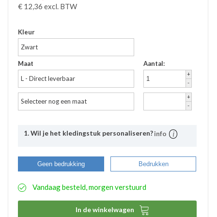
€
12,36
excl. BTW
Kleur
Zwart
Maat
Aantal:
+
L - Direct leverbaar
-
+
Selecteer nog een maat
-
1. Wil je het kledingstuk personaliseren?
info
Uitleg
Bij Bevazet kunt u uw bedrijfskleding ook laten
Geen bedrukking
Bedrukken
bedrukken. Middels onderstaande stappen kunt u
eenvoudig aangeven wat uw wensen hierbij zijn. De
Vandaag besteld, morgen verstuurd
aangemaakte bedrukkingsprofielen worden
automatisch opgeslagen binnen uw account. Hierdoor
hoeft u bij eventuele nabestellingen niet nogmaals het

In de winkelwagen
proces te doorlopen. De bestelde logo’s kunnen door