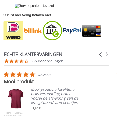
U kunt hier veilig betalen met
ECHTE KLANTERVARINGEN
Carousel
arrows
Reviews
4.5
585 Beoordelingen
carousel
star
rating
5.0
07/24/26
star
Mooi produkt
rating
Mooi product / kwaliteit /
prijs verhouding prima
Vooral de afwerking van de
kraag/ boord vind ik netjes
H.J.A B.
ID-LINE 0510 Shirt |
T-shirts met korte