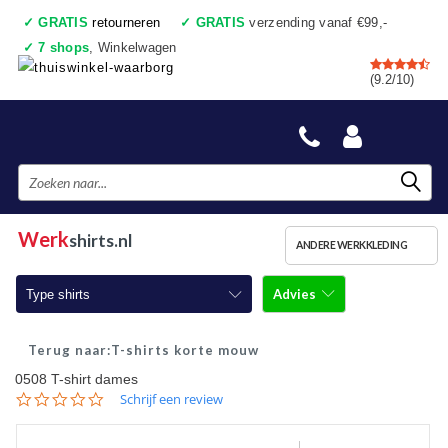
✓
GRATIS
retourneren
✓
GRATIS
verzending vanaf €99,-
✓
7 shops
, Winkelwagen
✓
Voor 17:00 uur besteld, vandaag verzonden
(9.2/10)
✓
Achteraf betalen
✓
Ook een échte winkel
Werk
shirts.nl
ANDERE WERKKLEDING
Advies
Type shirts
T-shirts korte mouw
T-shirts korte mouw
0508 T-shirt dames
T-shirts lange mouw
0.0
Schrijf een review
star
Poloshirts korte mouw
rating