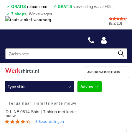
✓
GRATIS
retourneren
✓
GRATIS
verzending vanaf €99,-
✓
7 shops
, Winkelwagen
✓
Voor 17:00 uur besteld, vandaag verzonden
(9.2/10)
✓
Achteraf betalen
✓
Ook een échte winkel
Werk
shirts.nl
ANDERE WERKKLEDING
Advies
Type shirts
T-shirts korte mouw
T-shirts korte mouw
ID-LINE 0514 Shirt | T-shirts met korte
T-shirts lange mouw
mouw
4.7
3 Beoordelingen
Poloshirts korte mouw
star
rating