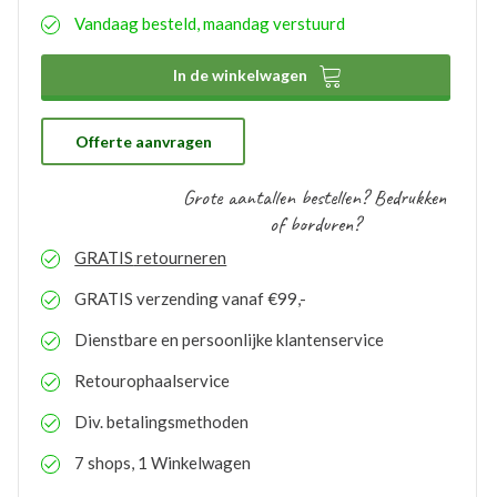
eenvoudig aangeven wat uw wensen hierbij zijn. De
Vandaag besteld, maandag verstuurd
aangemaakte bedrukkingsprofielen worden
automatisch opgeslagen binnen uw account. Hierdoor
hoeft u bij eventuele nabestellingen niet nogmaals het

In de winkelwagen
proces te doorlopen. De bestelde logo’s kunnen door
ons gratis op voorraad gehouden worden. Bij eventuele
nabestellingen is uw voorraad bekend en kunt u de
logo’s toepassen op elk gewenste artikel.
Offerte aanvragen
Grote aantallen bestellen? Bedrukken
of borduren?
GRATIS
retourneren
GRATIS
verzending vanaf €99,-
Dienstbare en persoonlijke klantenservice
Retourophaalservice
Div. betalingsmethoden
7 shops, 1 Winkelwagen