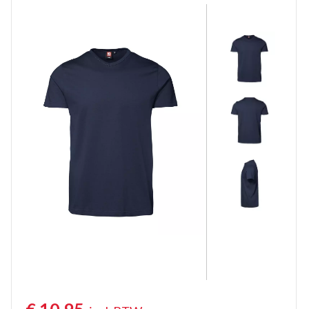
Poloshirts lange mouw
Thermoshirts
Tanktops
Werkshirts Bedrukken