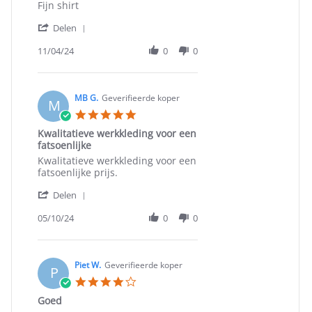
Review
review
Fijn shirt
by
stating
'
Rens
Fijn
Delen
Share
S.
shirt
Review
11/04/24
0
0
on
by
4
Rens
Nov
S.
2024
on
MB G.
Geverifieerde koper
M
4
5.0
Nov
star
Kwalitatieve werkkleding voor een
2024
rating
fatsoenlijke
Review
review
Kwalitatieve werkkleding voor een
by
stating
fatsoenlijke prijs.
MB
Kwalitatieve
'
G.
werkkleding
Delen
Share
on
voor
Review
05/10/24
0
0
10
een
by
May
fatsoenlijke
MB
2024
G.
on
Piet W.
Geverifieerde koper
P
10
4.0
May
star
Goed
2024
rating