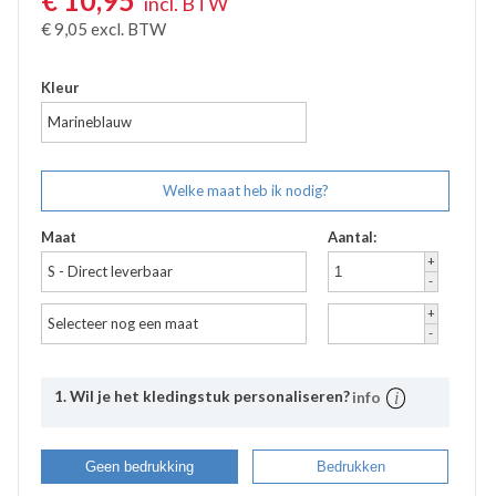
€
10,95
incl. BTW
€
9,05
excl. BTW
Kleur
Marineblauw
Welke maat heb ik nodig?
Maat
Aantal:
+
S - Direct leverbaar
-
+
Selecteer nog een maat
-
1. Wil je het kledingstuk personaliseren?
info
Uitleg
Bij Bevazet kunt u uw bedrijfskleding ook laten
Geen bedrukking
Bedrukken
bedrukken. Middels onderstaande stappen kunt u