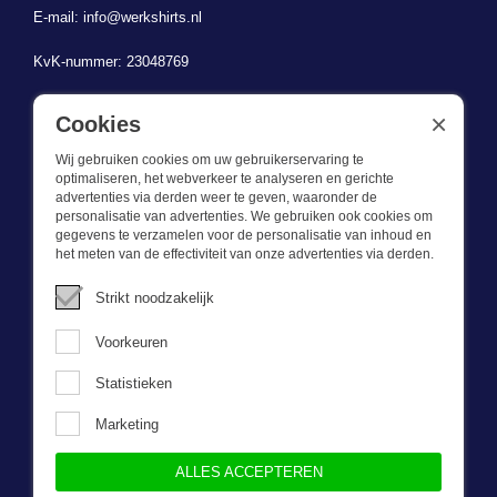
E-mail:
info@werkshirts.nl
KvK-nummer: 23048769
BTW-identificatienummer: NL823470787B01
×
Cookies
Wij gebruiken cookies om uw gebruikerservaring te
optimaliseren, het webverkeer te analyseren en gerichte
advertenties via derden weer te geven, waaronder de
personalisatie van advertenties. We gebruiken ook cookies om
gegevens te verzamelen voor de personalisatie van inhoud en
Wat we doen
het meten van de effectiviteit van onze advertenties via derden.
Deze webshop is onderdeel van BEVAZET BV. Bevazet levert al
Strikt noodzakelijk
sinds 1983 bedrijfskleding aan grote en kleinere ondernemingen.
We hebben een eigen winkel/showroom in Brandwijk. Onze klanten
Voorkeuren
bieden we kwalitatief goede en sterke bedrijfskleding tegen een
scherpe prijs. Onze service is snel, we zijn voorraadhoudend,
Statistieken
daarnaast leveren we bedrijfskleding op maat, ontworpen door onze
eigen ontwerpster. Neem gerust contact met ons op.
Marketing
ALLES ACCEPTEREN