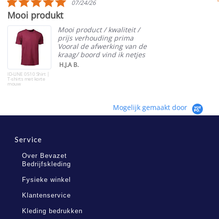
07/24/26
star
Mooi produkt
rating
Mooi product / kwaliteit /
prijs verhouding prima
Vooral de afwerking van de
kraag/ boord vind ik netjes
H.J.A B.
ID-LINE 0510 Shirt |
T-shirts met korte
mouw
Mogelijk gemaakt door
Service
Over Bevazet
Bedrijfskleding
Fysieke winkel
Klantenservice
Kleding bedrukken