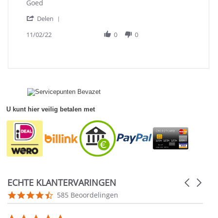
Review
review
Goed
by
stating
'
Piet
Goed
Delen
Share
W.
Review
11/02/22
0
0
on
by
2
Piet
Nov
W.
2022
on
2
Nov
2022
U kunt hier veilig betalen met
ECHTE KLANTERVARINGEN
Carousel
arrows
Reviews
4.5
585 Beoordelingen
carousel
star
rating
5.0