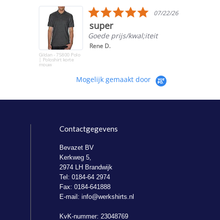
5.0
07/22/26
star
super
rating
Goede prijs/kwal;iteit
Rene D.
Gildan - 75800 Polo
| Poloshirt korte
mouw
Mogelijk gemaakt door
Contactgegevens
Bevazet BV
Kerkweg 5,
2974 LH Brandwijk
Tel: 0184-64 2974
Fax: 0184-641888
E-mail:
info@werkshirts.nl
KvK-nummer: 23048769