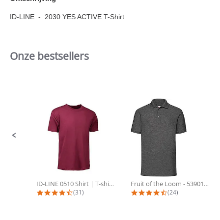
ID-LINE - 2030 YES ACTIVE T-Shirt
Onze bestsellers
Slideshow
Slide
controls
ID-LINE 0510 Shirt | T-shirts met...
Fruit of the Loom - 53901 Poloshirt...
4.4 star rating
4.3 star rating
(31)
(24)