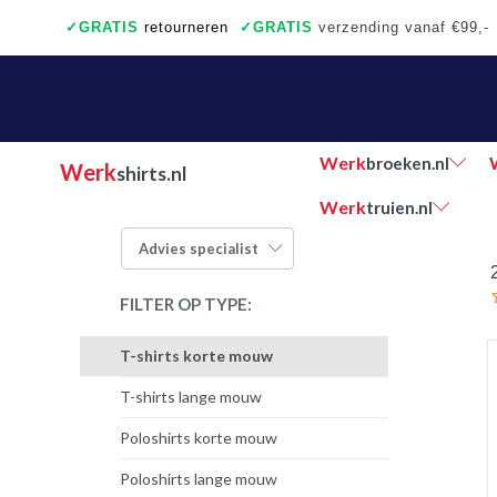
✓
GRATIS
retourneren
✓
GRATIS
verzending vanaf €99,-
✓
Ook een échte winkel
✓
Achteraf betalen
Werk
broeken.nl
Werk
shirts.nl
Werk
truien.nl
Advies
specialist
FILTER OP TYPE:
T-shirts korte mouw
T-shirts lange mouw
Poloshirts korte mouw
Poloshirts lange mouw