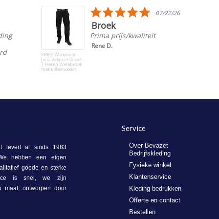
5.0
07/22/26
star
Broek
rating
ding
Prima prijs/kwaliteit
Rene D.
ord
KRB® Workwear -
Jens Vakmansbroek
| Heren Werkbroek
met kniestukken
Service
Over Bevazet
 levert al sinds 1983
Bedrijfskleding
. We hebben een eigen
Fysieke winkel
litatief goede en sterke
Klantenservice
vice is snel, we zijn
op maat, ontworpen door
Kleding bedrukken
Offerte en contact
Bestellen