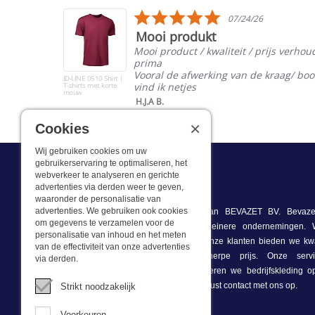
carousel
5.0
07/24/26
star
Mooi produkt
rating
Mooi product / kwaliteit / prijs verhou
prima
oké
Vooral de afwerking van de kraag/ bo
ID-LINE 0510 Shirt |
T-shirts met korte
vind ik netjes
mouw
H.J.A B.
×
Cookies
Wij gebruiken cookies om uw
gebruikerservaring te optimaliseren, het
webverkeer te analyseren en gerichte
Wat we doen
advertenties via derden weer te geven,
waaronder de personalisatie van
advertenties. We gebruiken ook cookies
Deze webshop is onderdeel van BEVAZET BV. Bevazet
om gegevens te verzamelen voor de
bedrijfskleding aan grote en kleinere ondernemingen
personalisatie van inhoud en het meten
winkel/showroom in Brandwijk. Onze klanten bieden we kwa
van de effectiviteit van onze advertenties
bedrijfskleding tegen een scherpe prijs. Onze ser
via derden.
voorraadhoudend, daarnaast leveren we bedrijfskleding 
onze eigen ontwerpster. Neem gerust contact met ons op.
Strikt noodzakelijk
Voorkeuren