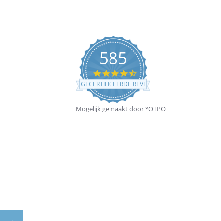
585
4.5
star
GECERTIFICEERDE REVIEWS
rating
Mogelijk gemaakt door YOTPO