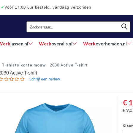
✓
Voor 17:00 uur besteld, vandaag verzonden
Werk
Werk
Werk
jassen.nl
overalls.nl
overhemden.nl
T-shirts korte mouw
2030 Active T-shirt
2030 Active T-shirt
0.0
Schrijf een review
star
rating
€
1
€
9,0
Kleu