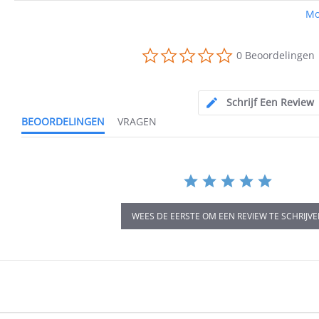
Mo
0.0
0 Beoordelingen
star
rating
Schrijf Een Review
BEOORDELINGEN
VRAGEN
WEES DE EERSTE OM EEN REVIEW TE SCHRIJV