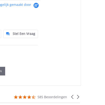
gelijk gemaakt door
Stel Een Vraag
EN
4.5
Carousel
585 Beoordelingen
star
arrows
rating