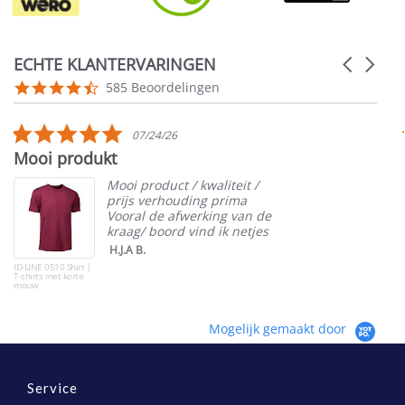
ECHTE KLANTERVARINGEN
Carousel
arrows
Reviews
4.5
585 Beoordelingen
carousel
star
rating
5.0
07/24/26
star
Mooi produkt
rating
Mooi product / kwaliteit /
prijs verhouding prima
Vooral de afwerking van de
kraag/ boord vind ik netjes
H.J.A B.
ID-LINE 0510 Shirt |
T-shirts met korte
mouw
Mogelijk gemaakt door
Service