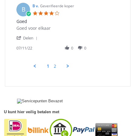
C.
on
B v.
Geverifieerde koper
B
21
4.0
Oct
star
Goed
2022
rating
Review
review
Goed voor elkaar
by
stating
'
B
Goed
Delen
Share
v.
Review
07/11/22
0
0
on
by
11
B
Jul
v.
2022
1
2
on
11
Jul
2022
U kunt hier veilig betalen met