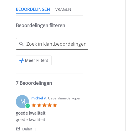
BEOORDELINGEN
VRAGEN
Beoordelingen filteren
Search
Meer Filters
Reviews
7 Beoordelingen
michiel v.
Geverifieerde koper
M
5.0
star
goede kwaliteit
rating
Review
review
goede kwaliteit
by
stating
'
michiel
goede
Delen