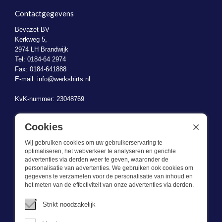
Contactgegevens
Bevazet BV
Kerkweg 5,
2974 LH Brandwijk
Tel: 0184-64 2974
Fax: 0184-641888
E-mail:
info@werkshirts.nl
KvK-nummer: 23048769
BTW-identificatienummer: NL823470787B01
×
Cookies
Wij gebruiken cookies om uw gebruikerservaring te
optimaliseren, het webverkeer te analyseren en gerichte
advertenties via derden weer te geven, waaronder de
personalisatie van advertenties. We gebruiken ook cookies om
gegevens te verzamelen voor de personalisatie van inhoud en
Wat we doen
het meten van de effectiviteit van onze advertenties via derden.
Deze webshop is onderdeel van BEVAZET BV. Bevazet levert al
Strikt noodzakelijk
sinds 1983 bedrijfskleding aan grote en kleinere ondernemingen.
We hebben een eigen winkel/showroom in Brandwijk. Onze klanten