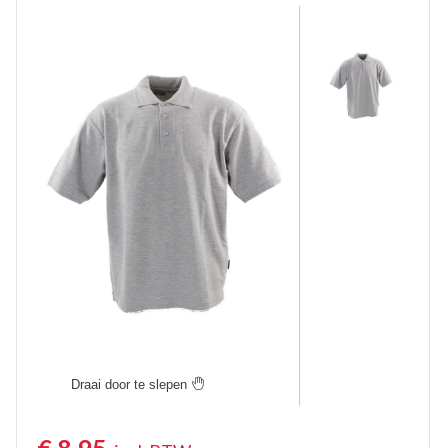
Poloshirts lange mouw
Thermoshirts
Tanktops
Werkshirts Bedrukken
Draai door te slepen
