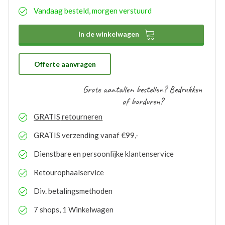
eenvoudig aangeven wat uw wensen hierbij zijn. De
Vandaag besteld, morgen verstuurd
aangemaakte bedrukkingsprofielen worden
automatisch opgeslagen binnen uw account. Hierdoor
hoeft u bij eventuele nabestellingen niet nogmaals het

In de winkelwagen
proces te doorlopen. De bestelde logo’s kunnen door
ons gratis op voorraad gehouden worden. Bij eventuele
nabestellingen is uw voorraad bekend en kunt u de
logo’s toepassen op elk gewenste artikel.
Offerte aanvragen
Grote aantallen bestellen? Bedrukken
of borduren?
GRATIS
retourneren
GRATIS
verzending vanaf €99,-
Dienstbare en persoonlijke klantenservice
Retourophaalservice
Div. betalingsmethoden
7 shops, 1 Winkelwagen