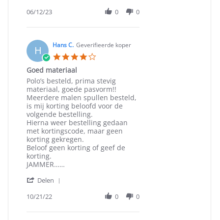
Share
12
Review
06/12/23
0
0
Jun
by
2023
Ellen
B.
on
Hans C.
Geverifieerde koper
H
12
4.0
Jun
star
Goed materiaal
2023
rating
Review
review
Polo’s besteld, prima stevig
by
stating
materiaal, goede pasvorm!!
Hans
Goed
Meerdere malen spullen besteld,
C.
materiaal
is mij korting beloofd voor de
on
volgende bestelling.
21
Hierna weer bestelling gedaan
Oct
met kortingscode, maar geen
2022
korting gekregen.
Beloof geen korting of geef de
korting.
JAMMER……
'
Delen
Share
Review
10/21/22
0
0
by
Hans