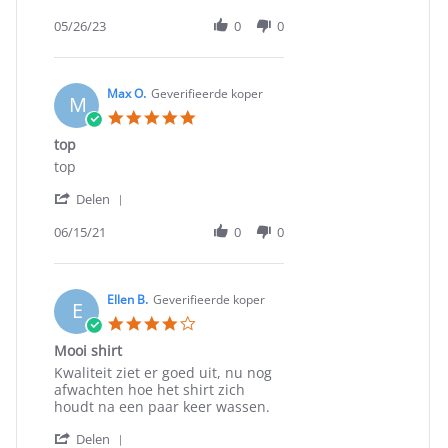
Share
v.
kwaliteit
Review
05/26/23
0
0
on
by
26
michiel
May
v.
2023
on
Max O.
Geverifieerde koper
M
26
5.0
May
star
top
2023
rating
Review
review
top
by
stating
'
Max
top
Delen
Share
O.
Review
06/15/21
0
0
on
by
15
Max
Jun
O.
2021
on
Ellen B.
Geverifieerde koper
E
15
4.0
Jun
star
Mooi shirt
2021
rating
Review
review
Kwaliteit ziet er goed uit, nu nog
by
stating
afwachten hoe het shirt zich
Ellen
Mooi
houdt na een paar keer wassen.
B.
shirt
'
on
Delen