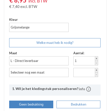
€
8,95
incl. BTW
€
7,40
excl. BTW
Kleur
Grijsmelange
Welke maat heb ik nodig?
Maat
Aantal:
+
L - Direct leverbaar
-
+
Selecteer nog een maat
-
1. Wil je het kledingstuk personaliseren?
info
Uitleg
Bij Bevazet kunt u uw bedrijfskleding ook laten
Geen bedrukking
Bedrukken
bedrukken. Middels onderstaande stappen kunt u