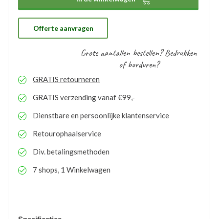
proces te doorlopen. De bestelde logo’s kunnen door
ons gratis op voorraad gehouden worden. Bij eventuele
nabestellingen is uw voorraad bekend en kunt u de
logo’s toepassen op elk gewenste artikel.
Offerte aanvragen
Grote aantallen bestellen? Bedrukken
of borduren?
GRATIS
retourneren
GRATIS
verzending vanaf €99,-
Dienstbare en persoonlijke klantenservice
Retourophaalservice
Div. betalingsmethoden
7 shops, 1 Winkelwagen