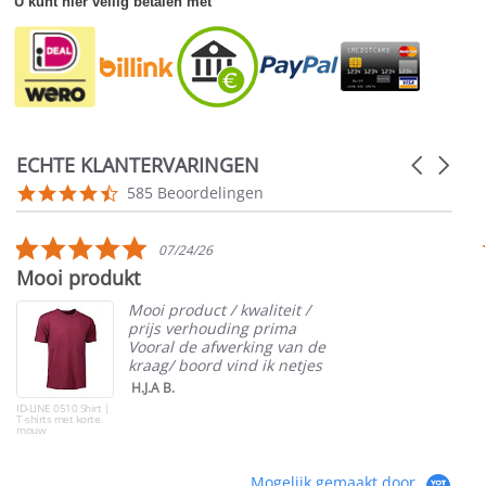
U kunt hier veilig betalen met
ECHTE KLANTERVARINGEN
Carousel
arrows
Reviews
4.5
585 Beoordelingen
carousel
star
rating
5.0
07/24/26
star
Mooi produkt
rating
Mooi product / kwaliteit /
prijs verhouding prima
Vooral de afwerking van de
kraag/ boord vind ik netjes
H.J.A B.
ID-LINE 0510 Shirt |
T-shirts met korte
mouw
Mogelijk gemaakt door