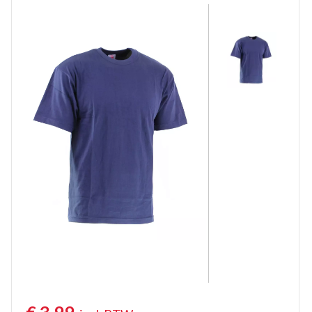
Poloshirts lange mouw
Thermoshirts
Tanktops
Werkshirts Bedrukken