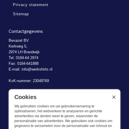
Privacy statement
Sitemap
Contactgegevens
Bevazet BV
Kerkweg 5,
2974 LH Brandwijk
Tel: 0184-64 2974
Fax: 0184-641888
E-mail:
info@werkshirts.nl
KvK-nummer: 23048769
BTW-identificatienummer: NL823470787B01
×
Cookies
Wij gebruiken cookies om uw gebruikerservaring te
optimaliseren, het webverkeer te analyseren en gerichte
advertenties via derden weer te geven, waaronder de
personalisatie van advertenties. We gebruiken ook cookies om
gegevens te verzamelen voor de personalisatie van inhoud en
Wat we doen