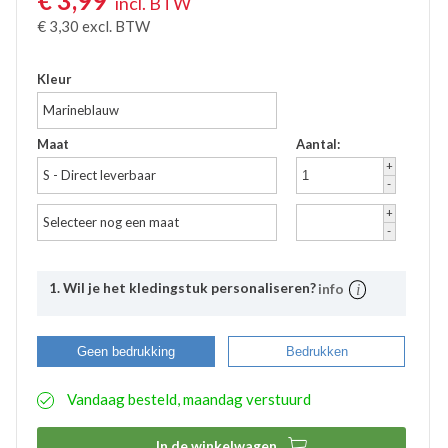
€
3,99
incl. BTW
€
3,30
excl. BTW
Kleur
Marineblauw
Maat
Aantal:
+
S - Direct leverbaar
-
+
Selecteer nog een maat
-
1. Wil je het kledingstuk personaliseren?
info
Uitleg
Bij Bevazet kunt u uw bedrijfskleding ook laten
Geen bedrukking
Bedrukken
bedrukken. Middels onderstaande stappen kunt u
eenvoudig aangeven wat uw wensen hierbij zijn. De
Vandaag besteld, maandag verstuurd
aangemaakte bedrukkingsprofielen worden
automatisch opgeslagen binnen uw account. Hierdoor
hoeft u bij eventuele nabestellingen niet nogmaals het

In de winkelwagen