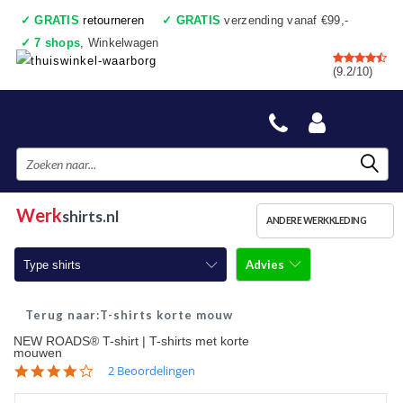
✓
GRATIS
retourneren
✓
GRATIS
verzending vanaf €99,-
✓
7 shops
, Winkelwagen
✓
Voor 17:00 uur besteld, vandaag verzonden
(9.2/10)
✓
Achteraf betalen
✓
Ook een échte winkel
Werk
shirts.nl
ANDERE WERKKLEDING
Advies
Type shirts
T-shirts korte mouw
T-shirts korte mouw
NEW ROADS® T-shirt | T-shirts met korte
T-shirts lange mouw
mouwen
4.0
2 Beoordelingen
Poloshirts korte mouw
star
rating