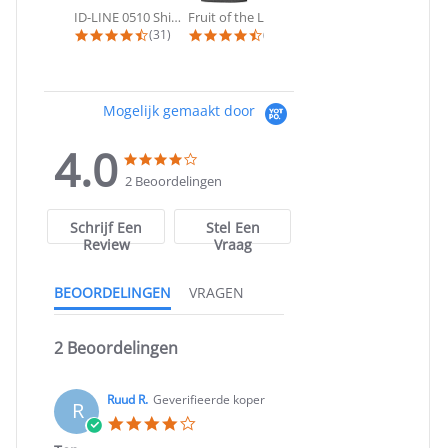
ID-LINE 0510 Shirt | T-shirts met...
Fruit of the Loom - 53901 Poloshirt...
B&C - #E190 | T-shirt korte mouw
4.4 star rating
4.3 star rating
4.8 star ra
(31)
(24)
(11)
Mogelijk gemaakt door
4.0
4.0
4.0
star
star
2 Beoordelingen
rating
rating
Schrijf Een
Stel Een
Review
Vraag
BEOORDELINGEN
VRAGEN
2 Beoordelingen
Ruud R.
Geverifieerde koper
R
4.0
star