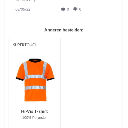
Share
M.
kledij
Review
08/06/22
0
0
on
by
6
M.P.
Aug
M.
2022
on
Anderen bestelden:
6
Aug
2022
SUPERTOUCH
Hi-Vis T-shirt
100% Polyester