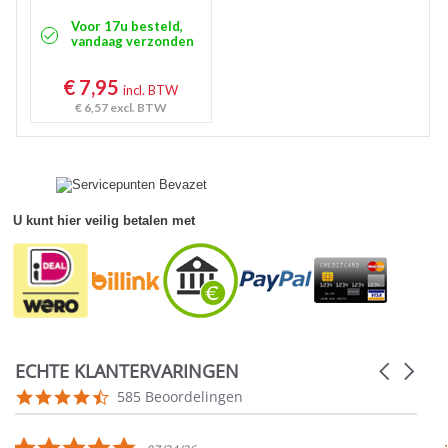
Voor 17u besteld,
vandaag verzonden
€ 7,95
incl. BTW
€ 6,57
excl. BTW
U kunt hier veilig betalen met
ECHTE KLANTERVARINGEN
Carousel
arrows
Reviews
4.5
585 Beoordelingen
carousel
star
rating
5.0