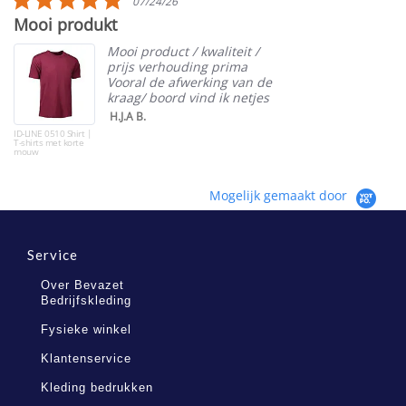
07/24/26
star
Mooi produkt
rating
Mooi product / kwaliteit /
prijs verhouding prima
Vooral de afwerking van de
kraag/ boord vind ik netjes
H.J.A B.
ID-LINE 0510 Shirt |
T-shirts met korte
mouw
Mogelijk gemaakt door
Service
Over Bevazet
Bedrijfskleding
Fysieke winkel
Klantenservice
Kleding bedrukken