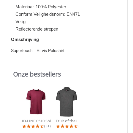
Materiaal: 100% Polyester
Conform Veiligheidsnorm: EN471
Veilig
Reflecterende strepen
Omschrijving
Supertouch - Hi-vis Poloshirt
Onze bestsellers
Slideshow
ID-LINE 0510 Shirt | T-shirts met...
Fruit of the Loom - 53901 Poloshirt...
B&C - #E190 | T-shirt korte mouw
4.4 star rating
4.3 star rating
4.8 star ra
(31)
(24)
(11)