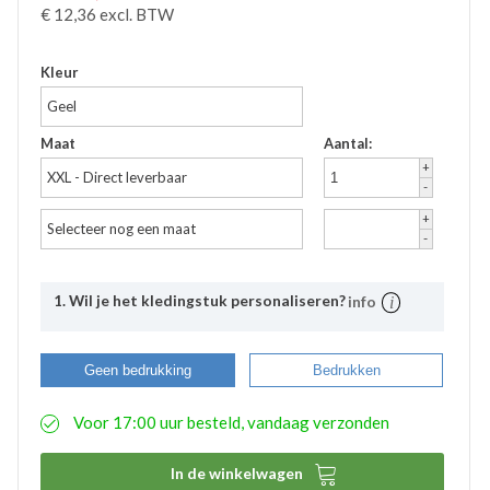
€
12,36
excl. BTW
Kleur
Geel
Maat
Aantal:
+
XXL - Direct leverbaar
-
+
Selecteer nog een maat
-
1. Wil je het kledingstuk personaliseren?
info
Uitleg
Bij Bevazet kunt u uw bedrijfskleding ook laten
Geen bedrukking
Bedrukken
bedrukken. Middels onderstaande stappen kunt u
eenvoudig aangeven wat uw wensen hierbij zijn. De
Voor 17:00 uur besteld, vandaag verzonden
aangemaakte bedrukkingsprofielen worden
automatisch opgeslagen binnen uw account. Hierdoor
hoeft u bij eventuele nabestellingen niet nogmaals het

In de winkelwagen
proces te doorlopen. De bestelde logo’s kunnen door