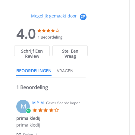
Mogelijk gemaakt door
4.0
4.0
4.0
star
star
1 Beoordeling
rating
rating
Schrijf Een
Stel Een
Review
Vraag
BEOORDELINGEN
VRAGEN
1 Beoordeling
M.P. M.
Geverifieerde koper
M
4.0
star
prima kledij
rating
Review
review
prima kledij
by
stating
'
M.P.
prima
Delen