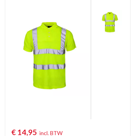
Poloshirts lange mouw
Thermoshirts
Tanktops
Werkshirts Bedrukken
€
14,95
incl. BTW