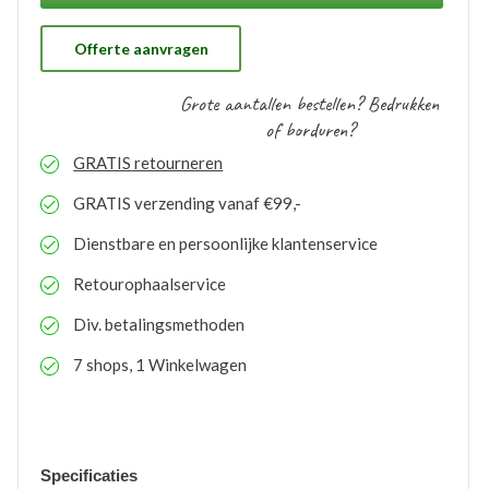
ons gratis op voorraad gehouden worden. Bij eventuele
nabestellingen is uw voorraad bekend en kunt u de
logo’s toepassen op elk gewenste artikel.
Offerte aanvragen
Grote aantallen bestellen? Bedrukken
of borduren?
GRATIS
retourneren
GRATIS
verzending vanaf €99,-
Dienstbare en persoonlijke klantenservice
Retourophaalservice
Div. betalingsmethoden
7 shops, 1 Winkelwagen
Specificaties