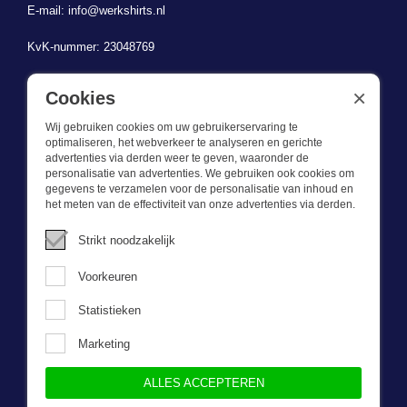
E-mail:
info@werkshirts.nl
KvK-nummer: 23048769
BTW-identificatienummer: NL823470787B01
×
Cookies
Wij gebruiken cookies om uw gebruikerservaring te
optimaliseren, het webverkeer te analyseren en gerichte
advertenties via derden weer te geven, waaronder de
personalisatie van advertenties. We gebruiken ook cookies om
gegevens te verzamelen voor de personalisatie van inhoud en
Wat we doen
het meten van de effectiviteit van onze advertenties via derden.
Deze webshop is onderdeel van BEVAZET BV. Bevazet levert al
Strikt noodzakelijk
sinds 1983 bedrijfskleding aan grote en kleinere ondernemingen.
We hebben een eigen winkel/showroom in Brandwijk. Onze klanten
Voorkeuren
bieden we kwalitatief goede en sterke bedrijfskleding tegen een
scherpe prijs. Onze service is snel, we zijn voorraadhoudend,
Statistieken
daarnaast leveren we bedrijfskleding op maat, ontworpen door onze
eigen ontwerpster. Neem gerust contact met ons op.
Marketing
ALLES ACCEPTEREN