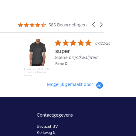
4.5
Carousel
585 Beoordelingen
star
arrows
rating
5.0
07/22/26
star
super
rating
Goede prijs/kwal;iteit
Rene D.
Gildan - 75800 Polo
| Poloshirt korte
mouw
Mogelijk gemaakt door
Contactgegevens
Bevazet BV
Kerkweg 5,