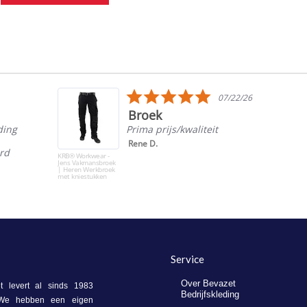
5.0
07/22/26
star
Broek
rating
ding
Prima prijs/kwaliteit
Rene D.
ord
KRB® Workwear -
Jens Vakmansbroek
| Heren Werkbroek
met kniestukken
Service
Over Bevazet
 levert al sinds 1983
Bedrijfskleding
. We hebben een eigen