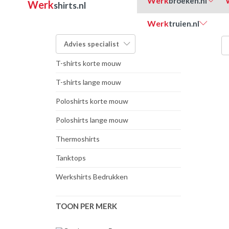
Werk
broeken.nl
Werk
shirts.nl
Werk
truien.nl
FILTER OP TYPE:
Advies
specialist
T-shirts korte mouw
T-shirts lange mouw
Poloshirts korte mouw
Poloshirts lange mouw
Thermoshirts
Tanktops
Werkshirts Bedrukken
TOON PER MERK