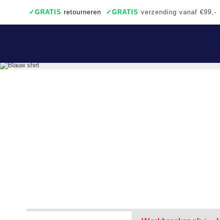
✓
GRATIS
retourneren
✓
GRATIS
verzending vanaf €99,-
✓
Ook een échte winkel
✓
Achteraf betalen