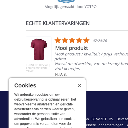
Mogelijk gemaakt door YOTPO
ECHTE KLANTERVARINGEN
Reviews
carousel
5.0
07/24/26
star
Mooi produkt
rating
Mooi product / kwaliteit / prijs verhou
prima
oké
Vooral de afwerking van de kraag/ bo
ID-LINE 0510 Shirt |
T-shirts met korte
vind ik netjes
mouw
H.J.A B.
×
Cookies
Wij gebruiken cookies om uw
gebruikerservaring te optimaliseren, het
webverkeer te analyseren en gerichte
Wat we doen
advertenties via derden weer te geven,
waaronder de personalisatie van
advertenties. We gebruiken ook cookies
Deze webshop is onderdeel van BEVAZET BV. Bevazet
om gegevens te verzamelen voor de
bedrijfskleding aan grote en kleinere ondernemingen