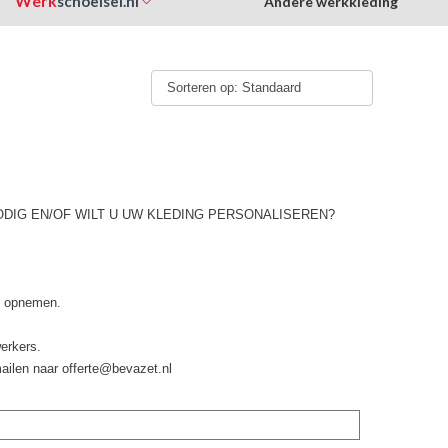
Werk
schoeisel.nl
Andere werkkleding
Sorteren op: Standaard
ODIG EN/OF WILT U UW KLEDING PERSONALISEREN?
 u opnemen.
erkers.
mailen naar offerte@bevazet.nl