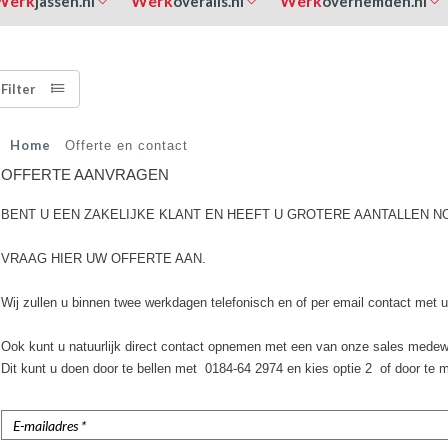
Werk
Werk
Werk
jassen.nl
overalls.nl
overhemden.nl
Filter
Home
Offerte en contact
OFFERTE AANVRAGEN
BENT U EEN ZAKELIJKE KLANT EN HEEFT U GROTERE AANTALLEN N
VRAAG HIER UW OFFERTE AAN.
Wij zullen u binnen twee werkdagen telefonisch en of per email contact met
Ook kunt u natuurlijk direct contact opnemen met een van onze sales medew
Dit kunt u doen door te bellen met 0184-64 2974 en kies optie 2 of door te 