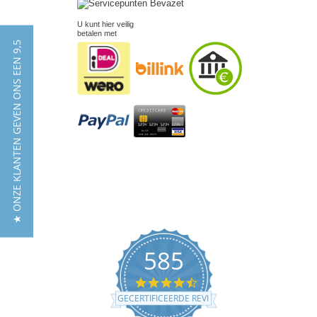
U kunt hier veilig
betalen met
★ ONZE KLANTEN GEVEN ONS EEN 9,5
585
4.5
star
GECERTIFICEERDE REVIEWS
rating