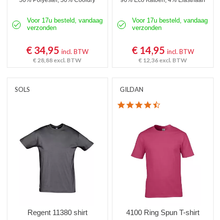
50% Polyester, 50% Cooldry
96% Eco Katoen, 4% Elasthaan
Voor 17u besteld, vandaag
Voor 17u besteld, vandaag
verzonden
verzonden
€ 34,95
€ 14,95
incl. BTW
incl. BTW
€ 28,88
excl. BTW
€ 12,36
excl. BTW
SOLS
GILDAN
4.7 star rating
Regent 11380 shirt
4100 Ring Spun T-shirt