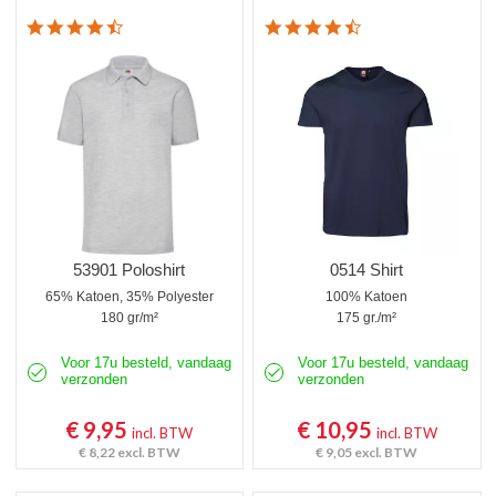
4.3 star rating
4.7 star rating
53901 Poloshirt
0514 Shirt
65% Katoen, 35% Polyester
100% Katoen
180 gr/m²
175 gr./m²
Voor 17u besteld, vandaag
Voor 17u besteld, vandaag
verzonden
verzonden
€ 9,95
€ 10,95
incl. BTW
incl. BTW
€ 8,22
excl. BTW
€ 9,05
excl. BTW