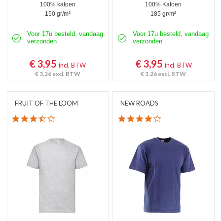
100% katoen
100% Katoen
150 gr/m²
185 gr/m²
Voor 17u besteld, vandaag
Voor 17u besteld, vandaag
verzonden
verzonden
€ 3,95
€ 3,95
incl. BTW
incl. BTW
€ 3,26
excl. BTW
€ 3,26
excl. BTW
FRUIT OF THE LOOM
NEW ROADS
3.7 star rating
4.0 star rating