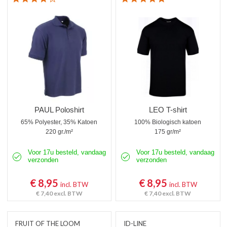
PAUL Poloshirt
LEO T-shirt
65% Polyester, 35% Katoen
100% Biologisch katoen
220 gr./m²
175 gr/m²
Voor 17u besteld, vandaag
Voor 17u besteld, vandaag
verzonden
verzonden
€ 8,95
€ 8,95
incl. BTW
incl. BTW
€ 7,40
excl. BTW
€ 7,40
excl. BTW
FRUIT OF THE LOOM
ID-LINE