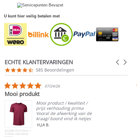
U kunt hier veilig betalen met
ECHTE KLANTERVARINGEN
Carousel
arrows
Reviews
4.5
585 Beoordelingen
carousel
star
rating
5.0
07/24/26
star
Mooi produkt
rating
Mooi product / kwaliteit /
prijs verhouding prima
Vooral de afwerking van de
kraag/ boord vind ik netjes
H.J.A B.
ID-LINE 0510 Shirt |
T-shirts met korte
mouw