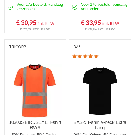
Voor 17u besteld, vandaag
Voor 17u besteld, vandaag
verzonden
verzonden
€ 30,95
€ 33,95
incl. BTW
incl. BTW
€ 25,58
excl. BTW
€ 28,06
excl. BTW
TRICORP
BAS
4.8 star rating
103005 BIRDSEYE T-shirt
BASic T-shirt V-neck Extra
RWS
Lang