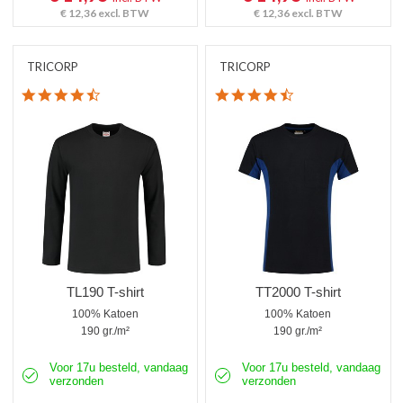
€ 12,36
excl. BTW
€ 12,36
excl. BTW
TRICORP
TRICORP
4.5 star rating
4.6 star rating
TL190 T-shirt
TT2000 T-shirt
100% Katoen
100% Katoen
190 gr./m²
190 gr./m²
Voor 17u besteld, vandaag
Voor 17u besteld, vandaag
verzonden
verzonden