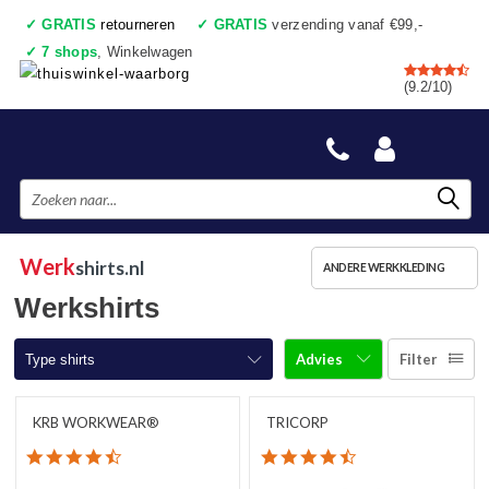
✓
GRATIS
retourneren
✓
GRATIS
verzending vanaf €99,-
✓
7 shops
, Winkelwagen
✓
Voor 17:00 uur besteld, vandaag verzonden
(9.2/10)
✓
Achteraf betalen
✓
Ook een échte winkel
Werk
shirts.nl
ANDERE WERKKLEDING
Werkshirts
Advies
Filter
Type shirts
T-shirts korte mouw
KRB WORKWEAR®
TRICORP
4.7 star rating
4.3 star rating
T-shirts lange mouw