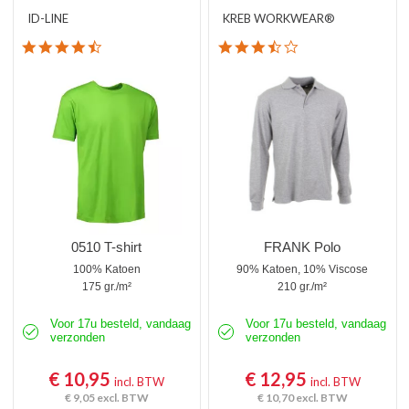
ID-LINE
KREB WORKWEAR®
4.4 star rating
3.7 star rating
0510 T-shirt
FRANK Polo
100% Katoen
90% Katoen, 10% Viscose
175 gr./m²
210 gr./m²
Voor 17u besteld, vandaag
Voor 17u besteld, vandaag
verzonden
verzonden
€ 10,95
€ 12,95
incl. BTW
incl. BTW
€ 9,05
excl. BTW
€ 10,70
excl. BTW