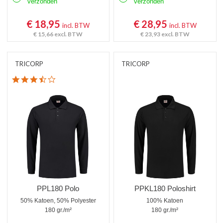
verzonden
verzonden
€ 18,95
€ 28,95
incl. BTW
incl. BTW
€ 15,66
excl. BTW
€ 23,93
excl. BTW
TRICORP
TRICORP
3.6 star rating
PPL180 Polo
PPKL180 Poloshirt
50% Katoen, 50% Polyester
100% Katoen
180 gr./m²
180 gr./m²