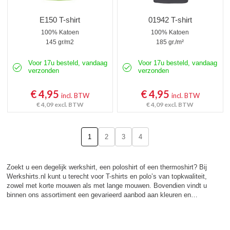
E150 T-shirt
01942 T-shirt
100% Katoen
100% Katoen
145 gr/m2
185 gr./m²
Voor 17u besteld, vandaag
Voor 17u besteld, vandaag
verzonden
verzonden
€ 4,95
€ 4,95
incl. BTW
incl. BTW
€ 4,09
excl. BTW
€ 4,09
excl. BTW
1
2
3
4
Zoekt u een degelijk werkshirt, een poloshirt of een thermoshirt? Bij
Werkshirts.nl kunt u terecht voor T-shirts en polo’s van topkwaliteit,
zowel met korte mouwen als met lange mouwen. Bovendien vindt u
binnen ons assortiment een gevarieerd aanbod aan kleuren en…