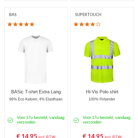
BAS
SUPERTOUCH
5.0 star rating
4.0 star rating
BASic T-shirt Extra Lang
Hi-Vis Polo shirt
96% Eco Katoen, 4% Elasthaan
100% Polyester
Voor 17u besteld, vandaag
Voor 17u besteld, vandaag
verzonden
verzonden
€ 14,95
€ 14,95
incl. BTW
incl. BTW