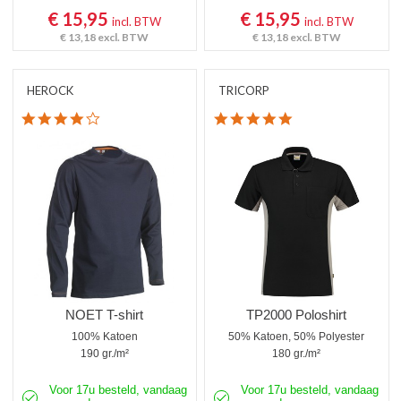
€ 15,95
€ 15,95
incl. BTW
incl. BTW
€ 13,18
excl. BTW
€ 13,18
excl. BTW
HEROCK
TRICORP
4.0 star rating
5.0 star rating
NOET T-shirt
TP2000 Poloshirt
100% Katoen
50% Katoen, 50% Polyester
190 gr./m²
180 gr./m²
Voor 17u besteld, vandaag
Voor 17u besteld, vandaag