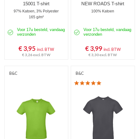
15001 T-shirt
NEW ROADS T-shirt
97% Katoen, 3% Polyester
100% Katoen
165 g/m²
Voor 17u besteld, vandaag
Voor 17u besteld, vandaag
verzonden
verzonden
€ 3,95
€ 3,99
incl. BTW
incl. BTW
€ 3,26
excl. BTW
€ 3,30
excl. BTW
B&C
B&C
4.8 star rating