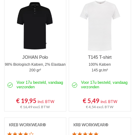
Poloshirts korte mouw
Poloshirts lange mouw
Thermoshirts
Tanktops
Werkshirts Bedrukken
JOHAN Polo
T145 T-shirt
98% Biologisch Katoen, 2% Elastaan
100% Katoen
200 gr²
145 gr./m²
Voor 17u besteld, vandaag
Voor 17u besteld, vandaag
verzonden
verzonden
€ 19,95
€ 5,49
incl. BTW
incl. BTW
€ 16,49
excl. BTW
€ 4,54
excl. BTW
KREB WORKWEAR®
KRB WORKWEAR®
4.1 star rating
5.0 star rating