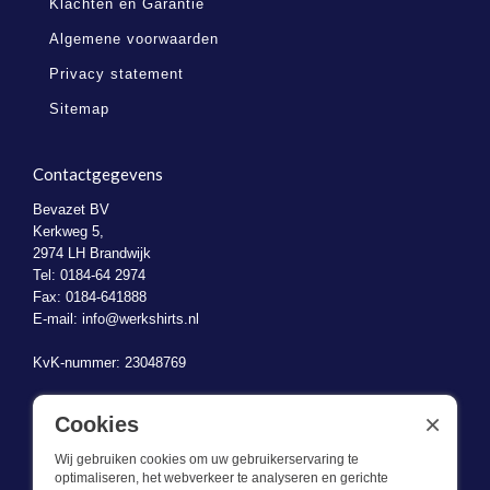
Klachten en Garantie
Algemene voorwaarden
Privacy statement
Sitemap
Contactgegevens
Bevazet BV
Kerkweg 5,
2974 LH Brandwijk
Tel: 0184-64 2974
Fax: 0184-641888
E-mail:
info@werkshirts.nl
KvK-nummer: 23048769
BTW-identificatienummer: NL823470787B01
×
Cookies
Wij gebruiken cookies om uw gebruikerservaring te
optimaliseren, het webverkeer te analyseren en gerichte