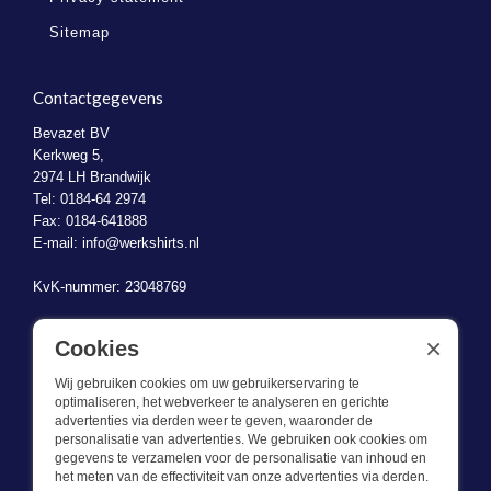
Sitemap
Contactgegevens
Bevazet BV
Kerkweg 5,
2974 LH Brandwijk
Tel: 0184-64 2974
Fax: 0184-641888
E-mail:
info@werkshirts.nl
KvK-nummer: 23048769
BTW-identificatienummer: NL823470787B01
×
Cookies
Wij gebruiken cookies om uw gebruikerservaring te
optimaliseren, het webverkeer te analyseren en gerichte
advertenties via derden weer te geven, waaronder de
personalisatie van advertenties. We gebruiken ook cookies om
gegevens te verzamelen voor de personalisatie van inhoud en
Wat we doen
het meten van de effectiviteit van onze advertenties via derden.