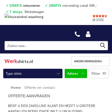
✓
GRATIS
retourneren
✓
GRATIS
verzending vanaf €99,-
✓
7 shops
, Winkelwagen
✓
Voor 17:00 uur besteld, vandaag verzonden
(9.2/10)
✓
Achteraf betalen
✓
Ook een échte winkel
Werk
shirts.nl
ANDERE WERKKLEDING
Advies
Filter
Type shirts
T-shirts korte mouw
Home
Offerte en contact
OFFERTE AANVRAGEN
T-shirts lange mouw
BENT U EEN ZAKELIJKE KLANT EN HEEFT U GROTERE
Poloshirts korte mouw
AANTALLEN NODIG EN/OF WILT U UW KLEDING