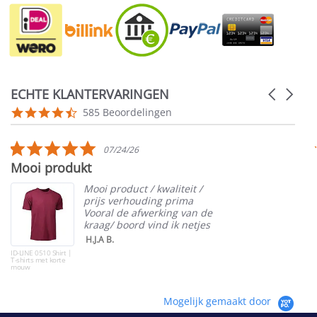
ECHTE KLANTERVARINGEN
Carousel
arrows
Reviews
4.5
585 Beoordelingen
carousel
star
rating
5.0
07/24/26
star
Mooi produkt
rating
Mooi product / kwaliteit /
prijs verhouding prima
Vooral de afwerking van de
kraag/ boord vind ik netjes
H.J.A B.
ID-LINE 0510 Shirt |
T-shirts met korte
mouw
Mogelijk gemaakt door