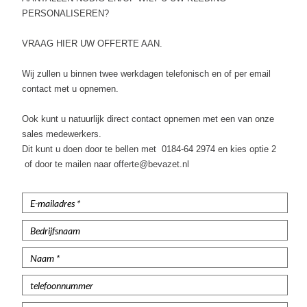
Poloshirts lange mouw
PERSONALISEREN?
Thermoshirts
VRAAG HIER UW OFFERTE AAN.
Tanktops
Wij zullen u binnen twee werkdagen telefonisch en of per email
contact met u opnemen.
Werkshirts Bedrukken
Ook kunt u natuurlijk direct contact opnemen met een van onze
sales medewerkers.
Dit kunt u doen door te bellen met 0184-64 2974 en kies optie 2
of door te mailen naar offerte@bevazet.nl