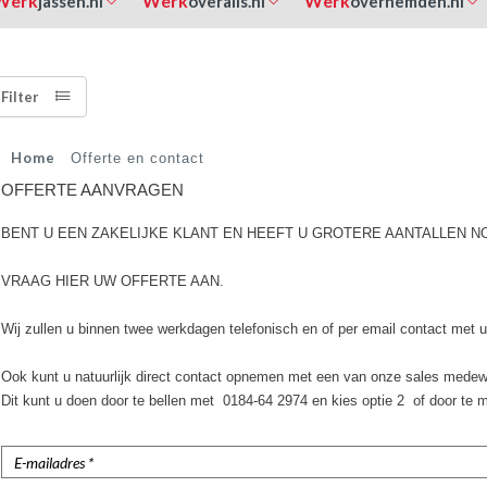
Werk
Werk
Werk
jassen.nl
overalls.nl
overhemden.nl
Filter
Home
Offerte en contact
OFFERTE AANVRAGEN
BENT U EEN ZAKELIJKE KLANT EN HEEFT U GROTERE AANTALLEN N
VRAAG HIER UW OFFERTE AAN.
Wij zullen u binnen twee werkdagen telefonisch en of per email contact met
Ook kunt u natuurlijk direct contact opnemen met een van onze sales medew
Dit kunt u doen door te bellen met 0184-64 2974 en kies optie 2 of door te 