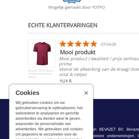
Mogelijk gemaakt door YOTPO
ECHTE KLANTERVARINGEN
Reviews
carousel
5.0
07/24/26
star
Mooi produkt
rating
Mooi product / kwaliteit / prijs verhou
prima
oké
Vooral de afwerking van de kraag/ bo
ID-LINE 0510 Shirt |
T-shirts met korte
vind ik netjes
mouw
H.J.A B.
×
Cookies
Wij gebruiken cookies om uw
gebruikerservaring te optimaliseren, het
webverkeer te analyseren en gerichte
Wat we doen
advertenties via derden weer te geven,
waaronder de personalisatie van
advertenties. We gebruiken ook cookies
Deze webshop is onderdeel van BEVAZET BV. Bevazet
om gegevens te verzamelen voor de
bedrijfskleding aan grote en kleinere ondernemingen