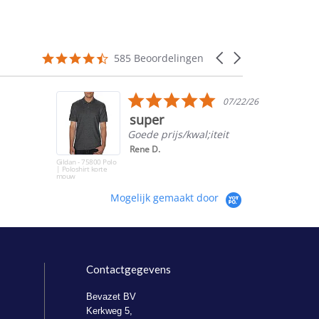
4.5
Carousel
585 Beoordelingen
star
arrows
rating
5.0
07/22/26
star
super
rating
Goede prijs/kwal;iteit
Rene D.
Gildan - 75800 Polo
| Poloshirt korte
mouw
Mogelijk gemaakt door
Contactgegevens
Bevazet BV
Kerkweg 5,