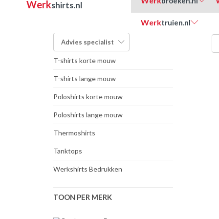
Werk
broeken.nl
Werk
shirts.nl
Werk
truien.nl
FILTER OP TYPE:
Advies
specialist
T-shirts korte mouw
T-shirts lange mouw
Poloshirts korte mouw
Poloshirts lange mouw
Thermoshirts
Tanktops
Werkshirts Bedrukken
TOON PER MERK