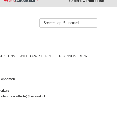
Werk
schoeisel.nl
Andere werkkleding
Sorteren op: Standaard
ODIG EN/OF WILT U UW KLEDING PERSONALISEREN?
 u opnemen.
erkers.
mailen naar offerte@bevazet.nl