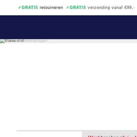
✓
GRATIS
retourneren
✓
GRATIS
verzending vanaf €99,-
✓
Ook een échte winkel
✓
Achteraf betalen