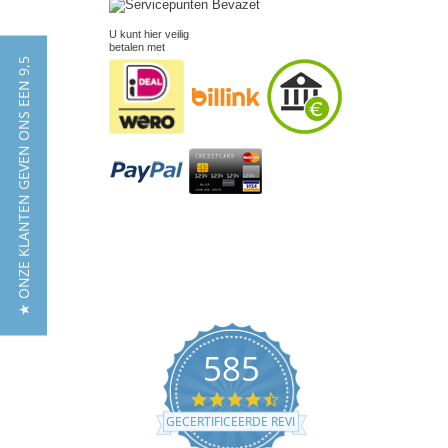
U kunt hier veilig
betalen met
★ ONZE KLANTEN GEVEN ONS EEN 9,5
585
4.5
star
GECERTIFICEERDE REVIEWS
rating