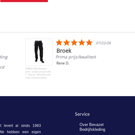
5.0
07/22/26
star
Broek
rating
ding
Prima prijs/kwaliteit
Rene D.
ord
KRB® Workwear -
Jens Vakmansbroek
| Heren Werkbroek
met kniestukken
Service
Over Bevazet
 levert al sinds 1983
Bedrijfskleding
. We hebben een eigen