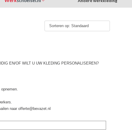
Werk
schoeisel.nl
Andere werkkleding
Sorteren op: Standaard
ODIG EN/OF WILT U UW KLEDING PERSONALISEREN?
 u opnemen.
erkers.
mailen naar offerte@bevazet.nl