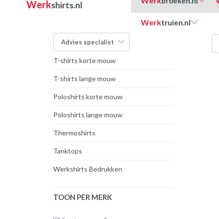
Werk
broeken.nl
Werk
shirts.nl
Werk
truien.nl
FILTER OP TYPE:
Advies
specialist
T-shirts korte mouw
T-shirts lange mouw
Poloshirts korte mouw
Poloshirts lange mouw
Thermoshirts
Tanktops
Werkshirts Bedrukken
TOON PER MERK