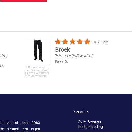
5.0
07/22/26
star
Broek
rating
ding
Prima prijs/kwaliteit
Rene D.
ord
KRB® Workwear -
Jens Vakmansbroek
| Heren Werkbroek
met kniestukken
Service
Over Bevazet
 levert al sinds 1983
Bedrijfskleding
. We hebben een eigen