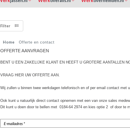
Werk
Werk
Werk
jassen.nl
overalls.nl
overhemden.nl
Filter
Home
Offerte en contact
OFFERTE AANVRAGEN
BENT U EEN ZAKELIJKE KLANT EN HEEFT U GROTERE AANTALLEN N
VRAAG HIER UW OFFERTE AAN.
Wij zullen u binnen twee werkdagen telefonisch en of per email contact met
Ook kunt u natuurlijk direct contact opnemen met een van onze sales medew
Dit kunt u doen door te bellen met 0184-64 2974 en kies optie 2 of door te 