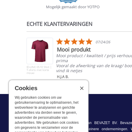
Mogelijk gemaakt door YOTPO
ECHTE KLANTERVARINGEN
Reviews
carousel
5.0
07/24/26
star
Mooi produkt
rating
Mooi product / kwaliteit / prijs verhou
prima
oké
Vooral de afwerking van de kraag/ bo
ID-LINE 0510 Shirt |
T-shirts met korte
vind ik netjes
mouw
H.J.A B.
×
Cookies
Wij gebruiken cookies om uw
gebruikerservaring te optimaliseren, het
webverkeer te analyseren en gerichte
Wat we doen
advertenties via derden weer te geven,
waaronder de personalisatie van
advertenties. We gebruiken ook cookies
Deze webshop is onderdeel van BEVAZET BV. Bevazet
om gegevens te verzamelen voor de
bedrijfskleding aan grote en kleinere ondernemingen