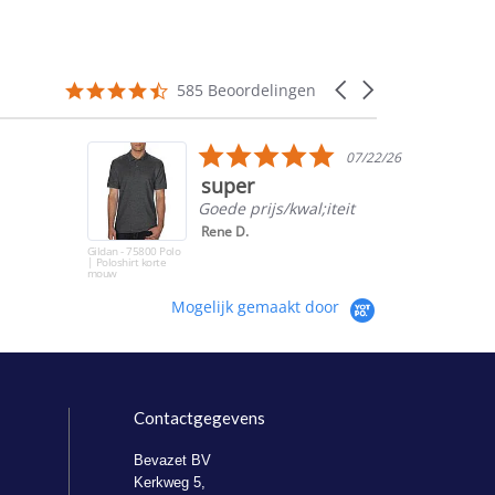
4.5
Carousel
585 Beoordelingen
star
arrows
rating
5.0
07/22/26
star
super
rating
Goede prijs/kwal;iteit
Rene D.
Gildan - 75800 Polo
| Poloshirt korte
mouw
Mogelijk gemaakt door
Contactgegevens
Bevazet BV
Kerkweg 5,