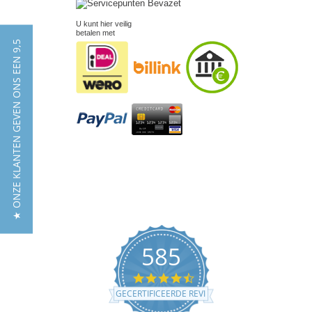
U kunt hier veilig
betalen met
★ ONZE KLANTEN GEVEN ONS EEN 9,5
585
4.5
star
GECERTIFICEERDE REVIEWS
rating