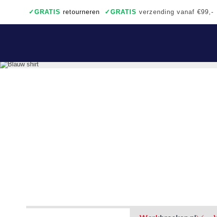
✓
GRATIS
retourneren
✓
GRATIS
verzending vanaf €99,-
✓
Ook een échte winkel
✓
Achteraf betalen