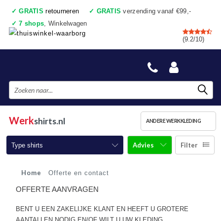
✓
GRATIS
retourneren
✓
GRATIS
verzending vanaf €99,-
✓
7 shops
, Winkelwagen
✓
Voor 17:00 uur besteld, vandaag verzonden
(9.2/10)
✓
Achteraf betalen
✓
Ook een échte winkel
Werk
shirts.nl
ANDERE WERKKLEDING
Advies
Filter
Type shirts
T-shirts korte mouw
Home
Offerte en contact
OFFERTE AANVRAGEN
T-shirts lange mouw
BENT U EEN ZAKELIJKE KLANT EN HEEFT U GROTERE
Poloshirts korte mouw
AANTALLEN NODIG EN/OF WILT U UW KLEDING