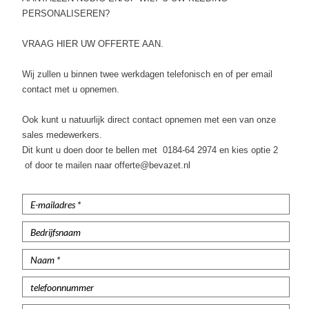
Poloshirts lange mouw
PERSONALISEREN?
Thermoshirts
VRAAG HIER UW OFFERTE AAN.
Tanktops
Wij zullen u binnen twee werkdagen telefonisch en of per email
contact met u opnemen.
Werkshirts Bedrukken
Ook kunt u natuurlijk direct contact opnemen met een van onze
sales medewerkers.
Dit kunt u doen door te bellen met 0184-64 2974 en kies optie 2
of door te mailen naar offerte@bevazet.nl