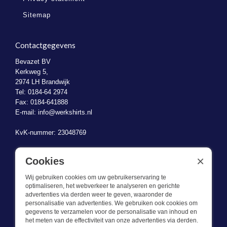
Sitemap
Contactgegevens
Bevazet BV
Kerkweg 5,
2974 LH Brandwijk
Tel: 0184-64 2974
Fax: 0184-641888
E-mail:
info@werkshirts.nl
KvK-nummer: 23048769
BTW-identificatienummer: NL823470787B01
×
Cookies
Wij gebruiken cookies om uw gebruikerservaring te
optimaliseren, het webverkeer te analyseren en gerichte
advertenties via derden weer te geven, waaronder de
personalisatie van advertenties. We gebruiken ook cookies om
gegevens te verzamelen voor de personalisatie van inhoud en
Wat we doen
het meten van de effectiviteit van onze advertenties via derden.