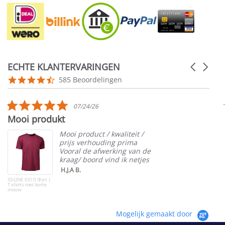
ECHTE KLANTERVARINGEN
Carousel
arrows
Reviews
4.5
585 Beoordelingen
carousel
star
rating
5.0
07/24/26
star
Mooi produkt
rating
Mooi product / kwaliteit /
prijs verhouding prima
Vooral de afwerking van de
kraag/ boord vind ik netjes
H.J.A B.
ID-LINE 0510 Shirt |
T-shirts met korte
mouw
Mogelijk gemaakt door