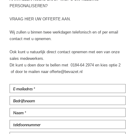
Poloshirts lange mouw
PERSONALISEREN?
Thermoshirts
VRAAG HIER UW OFFERTE AAN.
Tanktops
Wij zullen u binnen twee werkdagen telefonisch en of per email
contact met u opnemen.
Werkshirts Bedrukken
Ook kunt u natuurlijk direct contact opnemen met een van onze
sales medewerkers.
Dit kunt u doen door te bellen met 0184-64 2974 en kies optie 2
of door te mailen naar offerte@bevazet.nl