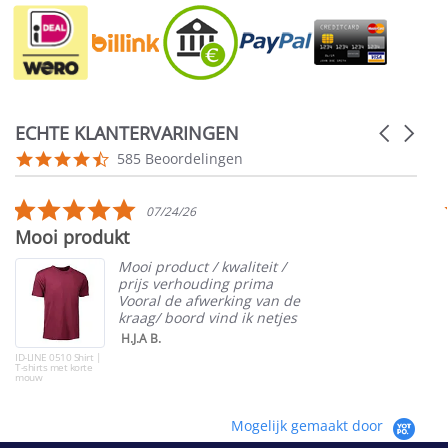
ECHTE KLANTERVARINGEN
Carousel
arrows
Reviews
4.5
585 Beoordelingen
carousel
star
rating
5.0
07/24/26
star
Mooi produkt
rating
Mooi product / kwaliteit /
prijs verhouding prima
Vooral de afwerking van de
kraag/ boord vind ik netjes
H.J.A B.
ID-LINE 0510 Shirt |
T-shirts met korte
mouw
Mogelijk gemaakt door