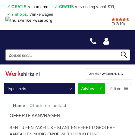
✓
GRATIS
retourneren
✓
GRATIS
verzending vanaf €99,-
✓
7 shops
, Winkelwagen
✓
Voor 17:00 uur besteld, vandaag verzonden
(9.2/10)
✓
Achteraf betalen
✓
Ook een échte winkel
Werk
shirts.nl
ANDERE WERKKLEDING
Advies
Filter
Type shirts
T-shirts korte mouw
Home
Offerte en contact
OFFERTE AANVRAGEN
T-shirts lange mouw
BENT U EEN ZAKELIJKE KLANT EN HEEFT U GROTERE
Poloshirts korte mouw
AANTALLEN NODIG EN/OF WILT U UW KLEDING