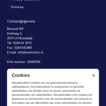
Sitemap
Contactgegevens
Bevazet BV
Kerkweg 5,
2974 LH Brandwijk
Tel: 0184-64 2974
Fax: 0184-641888
E-mail:
info@werkshirts.nl
KvK-nummer: 23048769
BTW-identificatienummer: NL823470787B01
×
Cookies
Wij gebruiken cookies om uw gebruikerservaring te
optimaliseren, het webverkeer te analyseren en gerichte
advertenties via derden weer te geven, waaronder de
personalisatie van advertenties. We gebruiken ook cookies om
gegevens te verzamelen voor de personalisatie van inhoud en
Wat we doen
het meten van de effectiviteit van onze advertenties via derden.