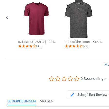
ID-LINE 0510 Shirt | T-shirts met...
Fruit of the Loom - 53901 Poloshirt...
4.4 star rating
4.3 star rating
(31)
(24)
Mo
0.0
0 Beoordelingen
star
rating
Schrijf Een Review
BEOORDELINGEN
VRAGEN