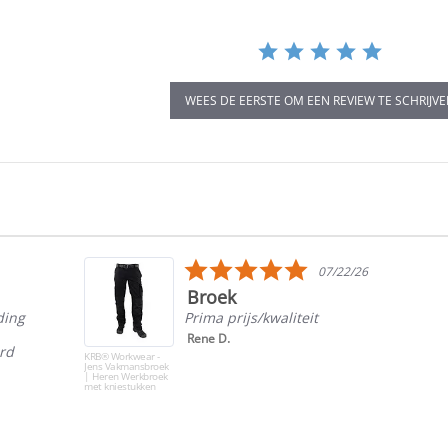
WEES DE EERSTE OM EEN REVIEW TE SCHRIJV
5.0
07/22/26
star
Broek
rating
ding
Prima prijs/kwaliteit
Rene D.
ord
KRB® Workwear -
Jens Vakmansbroek
| Heren Werkbroek
met kniestukken