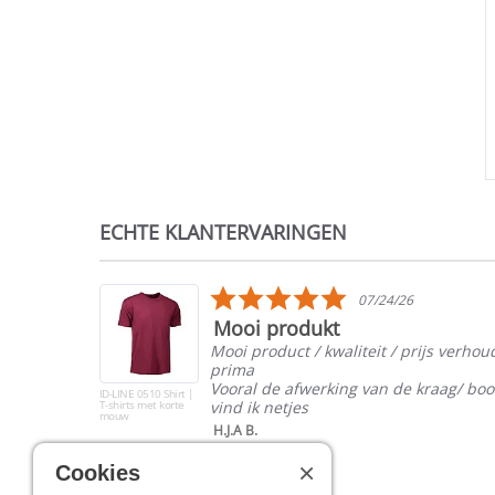
ECHTE KLANTERVARINGEN
Reviews
carousel
5.0
07/24/26
star
Mooi produkt
rating
Mooi product / kwaliteit / prijs verhou
prima
oké
Vooral de afwerking van de kraag/ bo
ID-LINE 0510 Shirt |
T-shirts met korte
vind ik netjes
mouw
H.J.A B.
×
Cookies