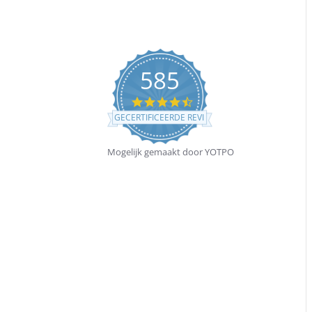
585
4.5
star
GECERTIFICEERDE REVIEWS
rating
Mogelijk gemaakt door YOTPO