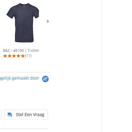
B&C - #E190 | T-shirt korte mouw
ID-LINE 0300 Shirt | T-shirt met...
4.8 star rating
4.8 star rating
(11)
(8)
gelijk gemaakt door
Stel Een Vraag