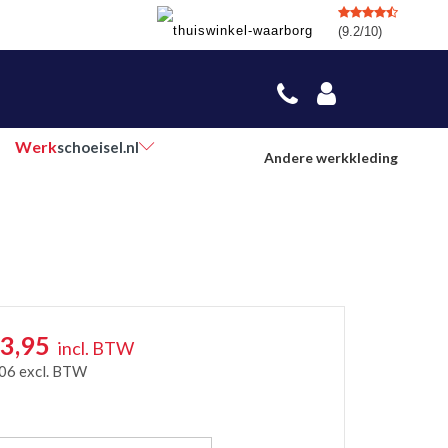
(9.2/10)
Werk
schoeisel.nl
Andere werkkleding
3,95
incl. BTW
,06
excl. BTW
r