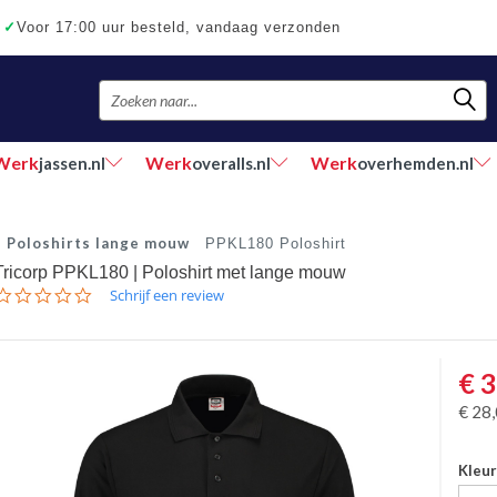
✓
Voor 17:00 uur besteld, vandaag verzonden
Werk
Werk
Werk
jassen.nl
overalls.nl
overhemden.nl
Poloshirts lange mouw
PPKL180 Poloshirt
Tricorp PPKL180 | Poloshirt met lange mouw
0.0
Schrijf een review
star
rating
€
3
€
28
Kleu