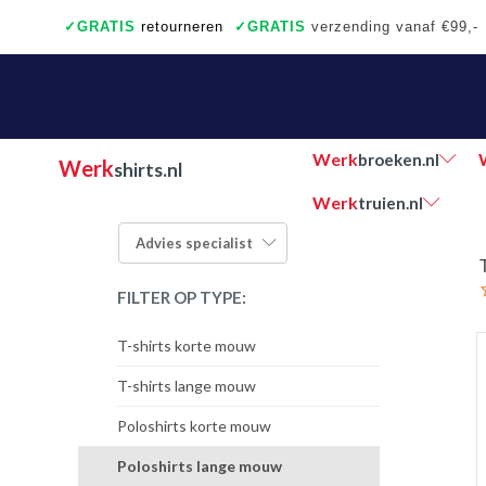
✓
GRATIS
retourneren
✓
GRATIS
verzending vanaf €99,-
✓
Ook een échte winkel
✓
Achteraf betalen
Werk
broeken.nl
Werk
shirts.nl
Werk
truien.nl
Advies
specialist
FILTER OP TYPE:
T-shirts korte mouw
T-shirts lange mouw
Poloshirts korte mouw
Poloshirts lange mouw