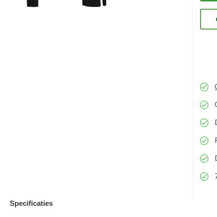
ons
eve
kun
Specificaties