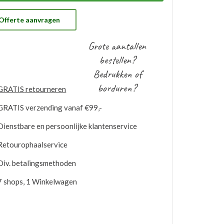
 gratis op voorraad gehouden worden. Bij
ntuele nabestellingen is uw voorraad bekend en
t u de logo’s toepassen op elk gewenste artikel.
Offerte aanvragen
Grote aantallen
bestellen?
Bedrukken of
borduren?
GRATIS
retourneren
GRATIS
verzending vanaf €99,-
Dienstbare en persoonlijke klantenservice
Retourophaalservice
Div. betalingsmethoden
7 shops, 1 Winkelwagen