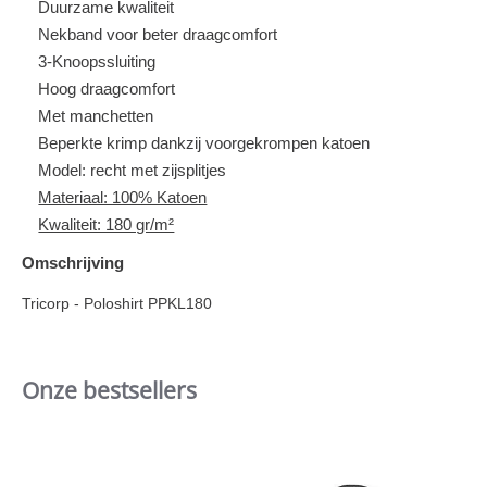
Duurzame kwaliteit
Nekband voor beter draagcomfort
3-Knoopssluiting
Hoog draagcomfort
Met manchetten
Beperkte krimp dankzij voorgekrompen katoen
Model: recht met zijsplitjes
Materiaal: 100% Katoen
Kwaliteit: 180 gr/m²
Omschrijving
Tricorp - Poloshirt PPKL180
Onze bestsellers
Slideshow
Slide
controls