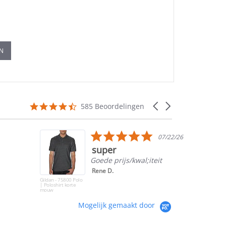
EN
4.5
Carousel
585 Beoordelingen
star
arrows
rating
5.0
07/22/26
star
super
rating
Goede prijs/kwal;iteit
Rene D.
Gildan - 75800 Polo
| Poloshirt korte
mouw
Mogelijk gemaakt door