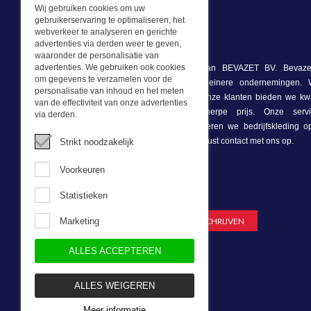
Wij gebruiken cookies om uw
gebruikerservaring te optimaliseren, het
webverkeer te analyseren en gerichte
Wat we doen
advertenties via derden weer te geven,
waaronder de personalisatie van
advertenties. We gebruiken ook cookies
Deze webshop is onderdeel van BEVAZET BV. Bevazet
om gegevens te verzamelen voor de
bedrijfskleding aan grote en kleinere ondernemingen
personalisatie van inhoud en het meten
winkel/showroom in Brandwijk. Onze klanten bieden we kwa
van de effectiviteit van onze advertenties
bedrijfskleding tegen een scherpe prijs. Onze ser
via derden.
voorraadhoudend, daarnaast leveren we bedrijfskleding 
onze eigen ontwerpster. Neem gerust contact met ons op.
Strikt noodzakelijk
Voorkeuren
Nieuwsbrief
Statistieken
Marketing
ALLES ACCEPTEREN
ALLES WEIGEREN
Meer informatie