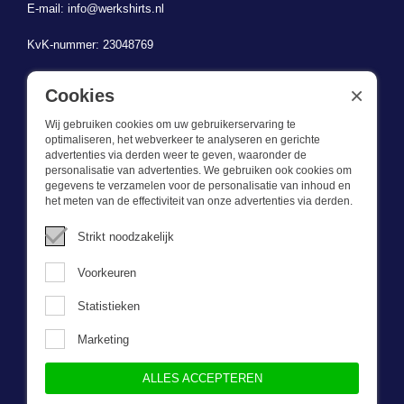
E-mail:
info@werkshirts.nl
KvK-nummer: 23048769
BTW-identificatienummer: NL823470787B01
×
Cookies
Wij gebruiken cookies om uw gebruikerservaring te
optimaliseren, het webverkeer te analyseren en gerichte
advertenties via derden weer te geven, waaronder de
personalisatie van advertenties. We gebruiken ook cookies om
gegevens te verzamelen voor de personalisatie van inhoud en
Wat we doen
het meten van de effectiviteit van onze advertenties via derden.
Deze webshop is onderdeel van BEVAZET BV. Bevazet levert al
Strikt noodzakelijk
sinds 1983 bedrijfskleding aan grote en kleinere ondernemingen.
We hebben een eigen winkel/showroom in Brandwijk. Onze klanten
Voorkeuren
bieden we kwalitatief goede en sterke bedrijfskleding tegen een
scherpe prijs. Onze service is snel, we zijn voorraadhoudend,
Statistieken
daarnaast leveren we bedrijfskleding op maat, ontworpen door onze
eigen ontwerpster. Neem gerust contact met ons op.
Marketing
ALLES ACCEPTEREN
Nieuwsbrief