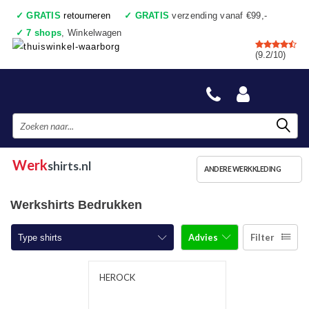
✓
GRATIS
retourneren
✓
GRATIS
verzending vanaf €99,-
✓
7 shops
, Winkelwagen
✓
Voor 17:00 uur besteld, vandaag verzonden
(9.2/10)
✓
Achteraf betalen
✓
Ook een échte winkel
Werk
shirts.nl
ANDERE WERKKLEDING
Werkshirts Bedrukken
Advies
Filter
Type shirts
T-shirts korte mouw
HEROCK
T-shirts lange mouw