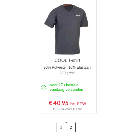
Poloshirts korte mouw
Poloshirts lange mouw
Thermoshirts
Tanktops
Werkshirts Bedrukken
COOL T-shirt
90% Polyester, 10% Elastaan
200 gr/m²
Voor 17u besteld,
vandaag verzonden
€ 40,95
incl. BTW
€ 33,84
excl. BTW
1
2