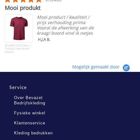
star
Mooi produkt
rating
Mooi product / kwaliteit /
prijs verhouding prima
Vooral de afwerking van de
kraag/ boord vind ik netjes
H.J.A B.
ID-LINE 0510 Shirt |
T-shirts met korte
mouw
Mogelijk gemaakt door
Service
Over Bevazet
Bedrijfskleding
Fysieke winkel
Klantenservice
Kleding bedrukken