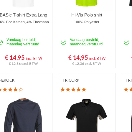
BASic T-shirt Extra Lang
Hi-Vis Polo shirt
6% Eco Katoen, 4% Elasthaan
100% Polyester
Vandaag besteld,
Vandaag besteld,
maandag verstuurd
maandag verstuurd
€ 14,95
€ 14,95
incl. BTW
incl. BTW
€ 12,36
excl. BTW
€ 12,36
excl. BTW
HEROCK
TRICORP
TR
4.0 star rating
5.0 star rating