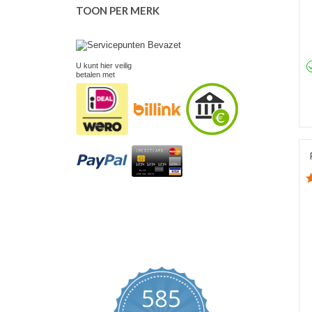
TOON PER MERK
U kunt hier veilig
betalen met
585