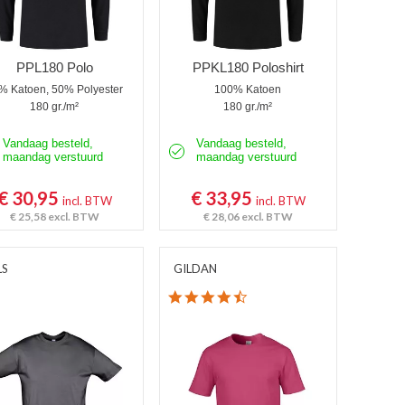
PPL180 Polo
PPKL180 Poloshirt
% Katoen, 50% Polyester
100% Katoen
180 gr./m²
180 gr./m²
Vandaag besteld,
Vandaag besteld,
maandag verstuurd
maandag verstuurd
€ 30,95
€ 33,95
incl. BTW
incl. BTW
€ 25,58
excl. BTW
€ 28,06
excl. BTW
LS
GILDAN
4.7 star rating