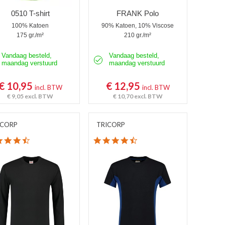
0510 T-shirt
FRANK Polo
100% Katoen
90% Katoen, 10% Viscose
175 gr./m²
210 gr./m²
Vandaag besteld,
Vandaag besteld,
maandag verstuurd
maandag verstuurd
€ 10,95
€ 12,95
incl. BTW
incl. BTW
€ 9,05
excl. BTW
€ 10,70
excl. BTW
ICORP
TRICORP
4.5 star rating
4.6 star rating