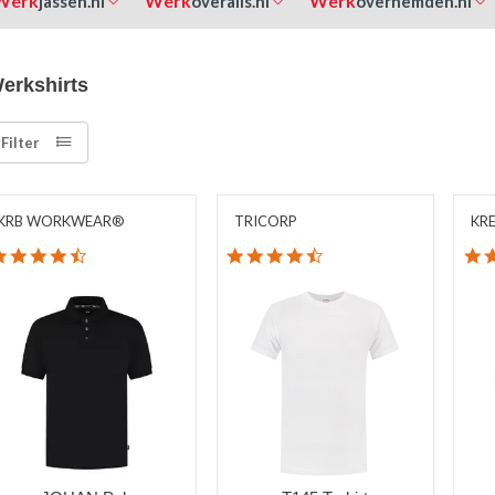
Werk
Werk
Werk
jassen.nl
overalls.nl
overhemden.nl
erkshirts
Filter
KRB WORKWEAR®
TRICORP
KR
4.7 star rating
4.3 star rating