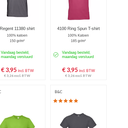
Regent 11380 shirt
4100 Ring Spun T-shirt
100% katoen
100% Katoen
150 gr/m²
185 gr/m²
Vandaag besteld,
Vandaag besteld,
maandag verstuurd
maandag verstuurd
€ 3,95
€ 3,95
incl. BTW
incl. BTW
€ 3,26
excl. BTW
€ 3,26
excl. BTW
C
B&C
4.8 star rating