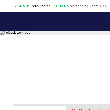
✓
GRATIS
retourneren
✓
GRATIS
verzending vanaf €99,-
✓
Ook een échte winkel
✓
Achteraf betalen