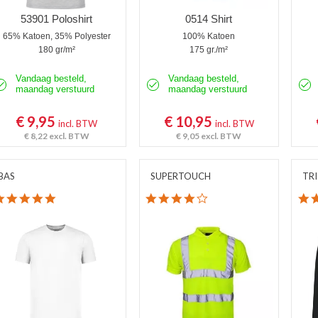
53901 Poloshirt
0514 Shirt
65% Katoen, 35% Polyester
100% Katoen
180 gr/m²
175 gr./m²
Vandaag besteld,
Vandaag besteld,
maandag verstuurd
maandag verstuurd
€ 9,95
€ 10,95
incl. BTW
incl. BTW
€ 8,22
excl. BTW
€ 9,05
excl. BTW
BAS
SUPERTOUCH
TR
5.0 star rating
4.0 star rating