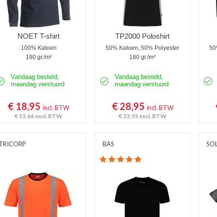
NOET T-shirt
TP2000 Poloshirt
100% Katoen
50% Katoen, 50% Polyester
50
190 gr./m²
180 gr./m²
Vandaag besteld,
Vandaag besteld,
maandag verstuurd
maandag verstuurd
€ 18,95
€ 28,95
incl. BTW
incl. BTW
€ 15,66
excl. BTW
€ 23,93
excl. BTW
TRICORP
BAS
SO
4.8 star rating