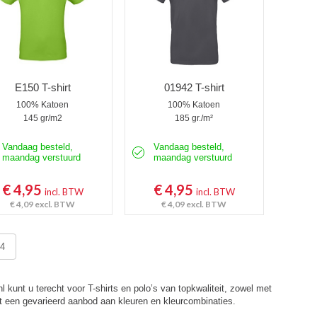
E150 T-shirt
01942 T-shirt
100% Katoen
100% Katoen
145 gr/m2
185 gr./m²
Vandaag besteld,
Vandaag besteld,
maandag verstuurd
maandag verstuurd
€ 4,95
€ 4,95
incl. BTW
incl. BTW
€ 4,09
excl. BTW
€ 4,09
excl. BTW
4
nl kunt u terecht voor T-shirts en polo’s van topkwaliteit, zowel met
 een gevarieerd aanbod aan kleuren en kleurcombinaties.