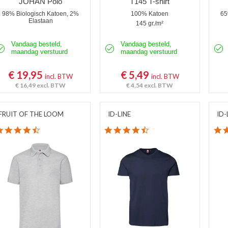
JOHAN Polo
T145 T-shirt
98% Biologisch Katoen, 2%
100% Katoen
65
Elastaan
145 gr./m²
Vandaag besteld,
Vandaag besteld,
maandag verstuurd
maandag verstuurd
€ 19,95
€ 5,49
incl. BTW
incl. BTW
€ 16,49
excl. BTW
€ 4,54
excl. BTW
FRUIT OF THE LOOM
ID-LINE
ID-
4.3 star rating
4.7 star rating