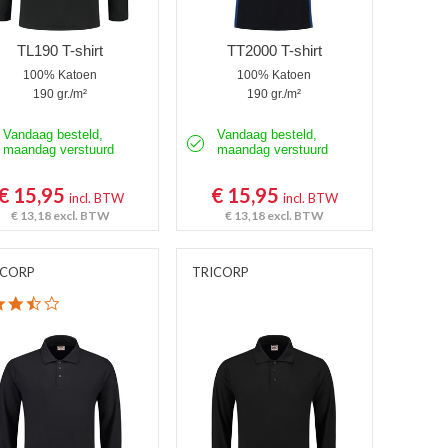
TL190 T-shirt
TT2000 T-shirt
100% Katoen
100% Katoen
190 gr./m²
190 gr./m²
Vandaag besteld,
Vandaag besteld,
maandag verstuurd
maandag verstuurd
€ 15,95
€ 15,95
incl. BTW
incl. BTW
€ 13,18
excl. BTW
€ 13,18
excl. BTW
ICORP
TRICORP
3.6 star rating