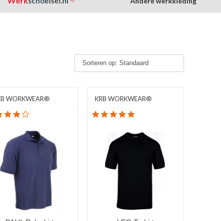
Werk
schoeisel.nl
Andere werkkleding
Sorteren op: Standaard
EB WORKWEAR®
KRB WORKWEAR®
4.1 star rating
5.0 star rating