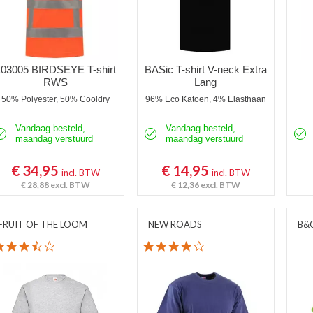
103005 BIRDSEYE T-shirt
BASic T-shirt V-neck Extra
RWS
Lang
50% Polyester, 50% Cooldry
96% Eco Katoen, 4% Elasthaan
Vandaag besteld,
Vandaag besteld,
maandag verstuurd
maandag verstuurd
€ 34,95
€ 14,95
incl. BTW
incl. BTW
€ 28,88
excl. BTW
€ 12,36
excl. BTW
FRUIT OF THE LOOM
NEW ROADS
B&
3.7 star rating
4.0 star rating