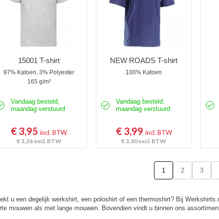
15001 T-shirt
NEW ROADS T-shirt
97% Katoen, 3% Polyester
100% Katoen
165 g/m²
Vandaag besteld,
Vandaag besteld,
maandag verstuurd
maandag verstuurd
€ 3,95
€ 3,99
incl. BTW
incl. BTW
€ 3,26
excl. BTW
€ 3,30
excl. BTW
1
2
3
ekt u een degelijk werkshirt, een poloshirt of een thermoshirt? Bij Werkshirts.
rte mouwen als met lange mouwen. Bovendien vindt u binnen ons assortiment