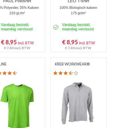
PAUL Poloshirt
LEO T-shirt
% Polyester, 35% Katoen
100% Biologisch katoen
220 gr./m²
175 gr/m²
Vandaag besteld,
Vandaag besteld,
maandag verstuurd
maandag verstuurd
€ 8,95
€ 8,95
incl. BTW
incl. BTW
€ 7,40
excl. BTW
€ 7,40
excl. BTW
LINE
KREB WORKWEAR®
4.4 star rating
3.7 star rating