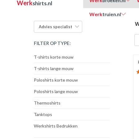
Werk
broeken.nl
Werk
shirts.nl
Werk
truien.nl
W
Advies
specialist
FILTER OP TYPE:
T-shirts korte mouw
T-shirts lange mouw
Poloshirts korte mouw
Poloshirts lange mouw
Thermoshirts
Tanktops
Werkshirts Bedrukken